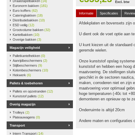
Draaistapelbakken
(14)
Excl. btw
Euronorm bakken
(181)
Euro koffers
(62)
Informatie
Specificaties
Revie
Cateringbakken
(18)
Distributiebakken
(10)
Afdekplaten en bovensets zijn op
ESD veilig
(12)
Grootvolume bakken
(32)
U dient ook de voet optie aan t
Kantelbakken
(10)
Overige bakken
(3)
U kunt kiezen uit de standaard 
Magazijn veiligheid
geremde wielen.
Palletkantelhekken
(0)
Aanrijdbeschermers
(2)
Onze kunststof opslag systeme
Stijlbeschermers
(9)
kunststof en hebben een hoog dr
Kolombeschermers
(10)
maatvoering. De stellingen slu
Hekwerk
(6)
geschikt in de sectoren nautica
maken, corroderen niet en zijn e
Pallets & toebehoren
maatvoering voor optimaal gebru
Pallets en opzetranden
(12)
hoge temperaturen (-40c tot +80
Kunststof pallets
(12)
demonteren en opnieuw op te ze
Overig magazijn
Onderruimte is altijd 20cm
Trolleys
(2)
Plateauwagens
(0)
Andere maten en configuraties 
Transport
Intern Transport
(14)