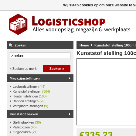
Wij slaan cookies op om onze website te v
Zoeken
Home
Kunststof stelling 100cm
Kunststof stelling 10
» Zoeken op merk
Zoeken »
Magazijnstellingen
Legbordstellingen
(46)
Kunststof stellingen
(364)
Houten stellingen
(100)
Banden stellingen
(28)
Verrijdbare stellingen
(9)
Kunststof bakken
Stellingbakken
(30)
Palletboxen
(46)
€335,23
Grijpbakken
(21)