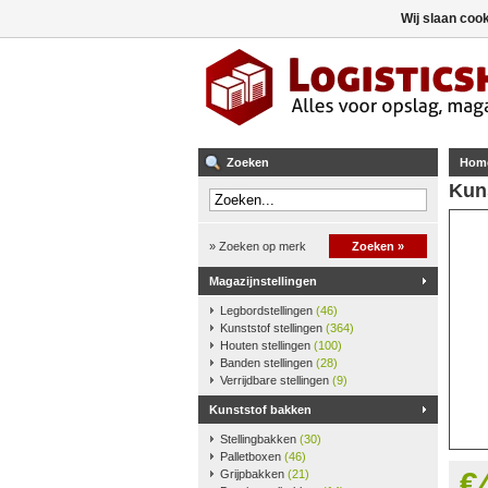
Wij slaan coo
Zoeken
Hom
Kun
» Zoeken op merk
Zoeken »
Magazijnstellingen
Legbordstellingen
(46)
Kunststof stellingen
(364)
Houten stellingen
(100)
Banden stellingen
(28)
Verrijdbare stellingen
(9)
Kunststof bakken
Stellingbakken
(30)
Palletboxen
(46)
€
Grijpbakken
(21)