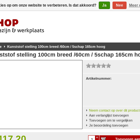
kies op om onze website te verbeteren. Is dat akkoord?
Ja
Nee
Meer 
e
Kunststof stelling 100cm breed /60cm / 5schap 165cm hoog
ststof stelling 100cm breed /60cm / 5schap 165cm h
Artikelnummer:
Neem contact op over dit product
Aan verlanglijst toevoegen
Toevoegen om te vergelijken
Je beoordeling toevoegen
417,20
Toevoegen aa