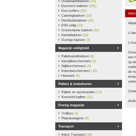
Draaistapelbakken
(14)
Euronorm bakken
(181)
Euro koffers
(62)
Infor
Cateringbakken
(18)
Distributiebakken
(10)
Afdek
ESD veilig
(12)
Grootvolume bakken
(32)
U die
Kantelbakken
(10)
Overige bakken
(3)
U kun
Magazijn veiligheid
Onze
Palletkantelhekken
(0)
een h
Aanrijdbeschermers
(2)
op de
Stijlbeschermers
(9)
makke
Kolombeschermers
(10)
de ma
Hekwerk
(6)
tempe
zette
Pallets & toebehoren
Onder
Pallets en opzetranden
(12)
Kunststof pallets
(12)
Ander
Overig magazijn
Trolleys
(2)
Plateauwagens
(0)
Transport
Intern Transport
(14)