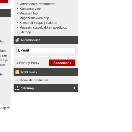
Verzenden & retourneren
Klantenservice
Magazijn bak
Magazijnbakken prijs
Kunststof magazijnbakken
Magazijn stapelbakken goedkoop
Sitemap
Nieuwsbrief
len.
bben
n aan
n zijn
» Privacy Policy
Abonneer »
l in
RSS feeds
te
Nieuwste producten
Sitemap
 top