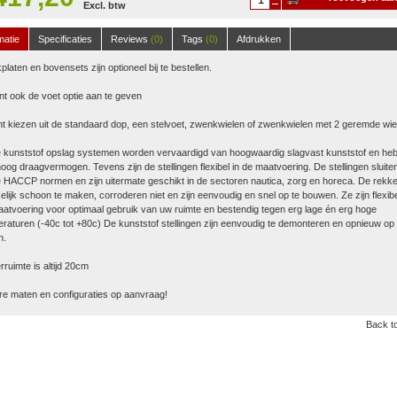
Excl. btw
winkelwagen
matie
Specificaties
Reviews
(0)
Tags
(0)
Afdrukken
platen en bovensets zijn optioneel bij te bestellen.
nt ook de voet optie aan te geven
t kiezen uit de standaard dop, een stelvoet, zwenkwielen of zwenkwielen met 2 geremde wie
 kunststof opslag systemen worden vervaardigd van hoogwaardig slagvast kunststof en he
oog draagvermogen. Tevens zijn de stellingen flexibel in de maatvoering. De stellingen sluite
 HACCP normen en zijn uitermate geschikt in de sectoren nautica, zorg en horeca. De rekke
lijk schoon te maken, corroderen niet en zijn eenvoudig en snel op te bouwen. Ze zijn flexibe
atvoering voor optimaal gebruik van uw ruimte en bestendig tegen erg lage én erg hoge
raturen (-40c tot +80c) De kunststof stellingen zijn eenvoudig te demonteren en opnieuw op 
n.
ruimte is altijd 20cm
e maten en configuraties op aanvraag!
Back to