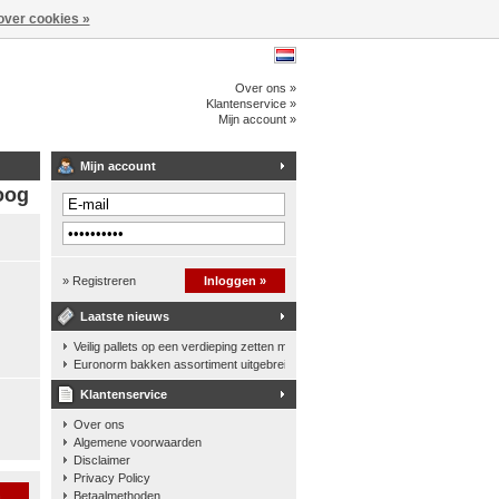
over cookies »
Over ons »
Klantenservice »
Mijn account »
Mijn account
oog
» Registreren
Inloggen »
Laatste nieuws
Veilig pallets op een verdieping zetten met een palletkantelhek
Euronorm bakken assortiment uitgebreid
Klantenservice
Over ons
Algemene voorwaarden
Disclaimer
Privacy Policy
n
Betaalmethoden