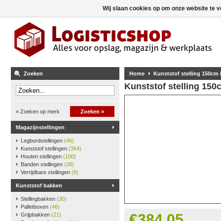
Wij slaan cookies op om onze website te v
Zoeken
Home
Kunststof stelling 150cm
Kunststof stelling 15
» Zoeken op merk
Zoeken »
Magazijnstellingen
Legbordstellingen
(46)
Kunststof stellingen
(364)
Houten stellingen
(100)
Banden stellingen
(28)
Verrijdbare stellingen
(9)
Kunststof bakken
Stellingbakken
(30)
Palletboxen
(46)
€384,05
Grijpbakken
(21)