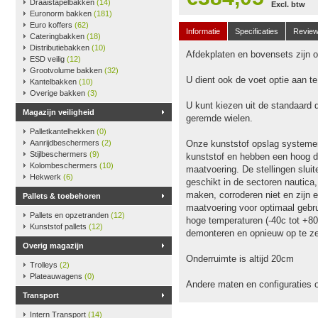
Draaistapelbakken
(14)
Excl. btw
Euronorm bakken
(181)
Euro koffers
(62)
Informatie
Specificaties
Revie
Cateringbakken
(18)
Distributiebakken
(10)
Afdekplaten en bovensets zijn op
ESD veilig
(12)
Grootvolume bakken
(32)
U dient ook de voet optie aan t
Kantelbakken
(10)
Overige bakken
(3)
U kunt kiezen uit de standaard 
Magazijn veiligheid
geremde wielen.
Palletkantelhekken
(0)
Aanrijdbeschermers
(2)
Onze kunststof opslag systeme
Stijlbeschermers
(9)
kunststof en hebben een hoog dr
Kolombeschermers
(10)
maatvoering. De stellingen slu
Hekwerk
(6)
geschikt in de sectoren nautica
maken, corroderen niet en zijn e
Pallets & toebehoren
maatvoering voor optimaal gebru
Pallets en opzetranden
(12)
hoge temperaturen (-40c tot +80
Kunststof pallets
(12)
demonteren en opnieuw op te ze
Overig magazijn
Onderruimte is altijd 20cm
Trolleys
(2)
Plateauwagens
(0)
Andere maten en configuraties 
Transport
Intern Transport
(14)