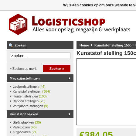
Wij slaan cookies op om onze website te v
Zoeken
Home
Kunststof stelling 150cm
Kunststof stelling 15
» Zoeken op merk
Zoeken »
Magazijnstellingen
Legbordstellingen
(46)
Kunststof stellingen
(364)
Houten stellingen
(100)
Banden stellingen
(28)
Verrijdbare stellingen
(9)
Kunststof bakken
Stellingbakken
(30)
Palletboxen
(46)
€384,05
Grijpbakken
(21)