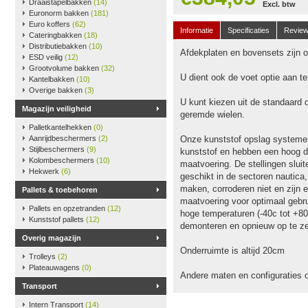
Draaistapelbakken
(14)
Excl. btw
Euronorm bakken
(181)
Euro koffers
(62)
Informatie
Specificaties
Revie
Cateringbakken
(18)
Distributiebakken
(10)
Afdekplaten en bovensets zijn op
ESD veilig
(12)
Grootvolume bakken
(32)
U dient ook de voet optie aan t
Kantelbakken
(10)
Overige bakken
(3)
U kunt kiezen uit de standaard 
Magazijn veiligheid
geremde wielen.
Palletkantelhekken
(0)
Aanrijdbeschermers
(2)
Onze kunststof opslag systeme
Stijlbeschermers
(9)
kunststof en hebben een hoog dr
Kolombeschermers
(10)
maatvoering. De stellingen slu
Hekwerk
(6)
geschikt in de sectoren nautica
maken, corroderen niet en zijn e
Pallets & toebehoren
maatvoering voor optimaal gebru
Pallets en opzetranden
(12)
hoge temperaturen (-40c tot +80
Kunststof pallets
(12)
demonteren en opnieuw op te ze
Overig magazijn
Onderruimte is altijd 20cm
Trolleys
(2)
Plateauwagens
(0)
Andere maten en configuraties 
Transport
Intern Transport
(14)