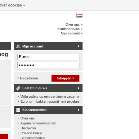
over cookies »
Over ons »
Klantenservice »
Mijn account »
Mijn account
oog
» Registreren
Inloggen »
Laatste nieuws
Veilig pallets op een verdieping zetten met een palletkantelhek
Euronorm bakken assortiment uitgebreid
Klantenservice
Over ons
Algemene voorwaarden
Disclaimer
Privacy Policy
n
Betaalmethoden