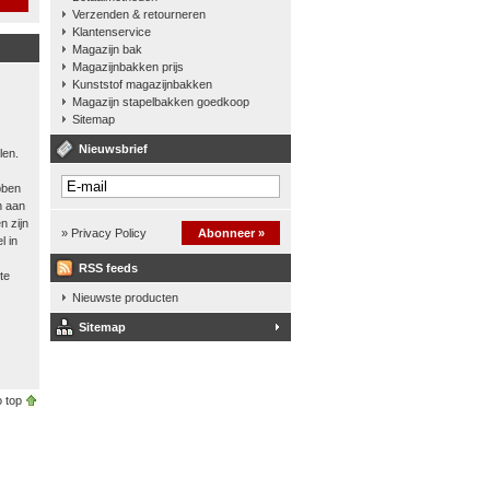
Verzenden & retourneren
Klantenservice
Magazijn bak
Magazijnbakken prijs
Kunststof magazijnbakken
Magazijn stapelbakken goedkoop
Sitemap
Nieuwsbrief
len.
bben
n aan
n zijn
» Privacy Policy
Abonneer »
l in
RSS feeds
te
Nieuwste producten
Sitemap
 top