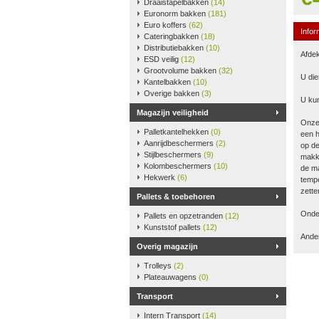
Draaistapelbakken
(14)
Euronorm bakken
(181)
Euro koffers
(62)
Infor
Cateringbakken
(18)
Distributiebakken
(10)
Afdek
ESD veilig
(12)
Grootvolume bakken
(32)
U die
Kantelbakken
(10)
Overige bakken
(3)
U kun
Magazijn veiligheid
Onze
Palletkantelhekken
(0)
een h
Aanrijdbeschermers
(2)
op de
Stijlbeschermers
(9)
makke
Kolombeschermers
(10)
de ma
Hekwerk
(6)
tempe
zette
Pallets & toebehoren
Onder
Pallets en opzetranden
(12)
Kunststof pallets
(12)
Ander
Overig magazijn
Trolleys
(2)
Plateauwagens
(0)
Transport
Intern Transport
(14)