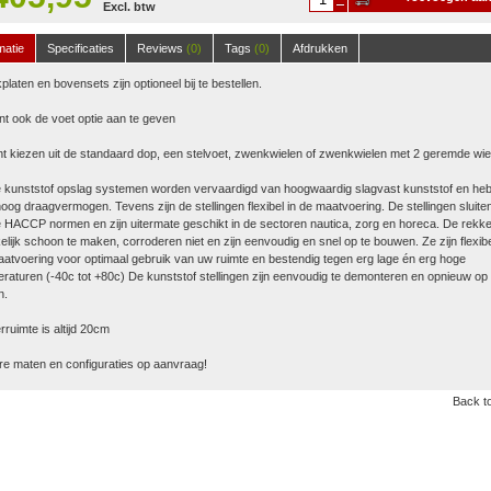
Excl. btw
winkelwagen
matie
Specificaties
Reviews
(0)
Tags
(0)
Afdrukken
platen en bovensets zijn optioneel bij te bestellen.
nt ook de voet optie aan te geven
t kiezen uit de standaard dop, een stelvoet, zwenkwielen of zwenkwielen met 2 geremde wie
 kunststof opslag systemen worden vervaardigd van hoogwaardig slagvast kunststof en he
oog draagvermogen. Tevens zijn de stellingen flexibel in de maatvoering. De stellingen sluite
 HACCP normen en zijn uitermate geschikt in de sectoren nautica, zorg en horeca. De rekke
lijk schoon te maken, corroderen niet en zijn eenvoudig en snel op te bouwen. Ze zijn flexibe
atvoering voor optimaal gebruik van uw ruimte en bestendig tegen erg lage én erg hoge
raturen (-40c tot +80c) De kunststof stellingen zijn eenvoudig te demonteren en opnieuw op 
n.
ruimte is altijd 20cm
e maten en configuraties op aanvraag!
Back to