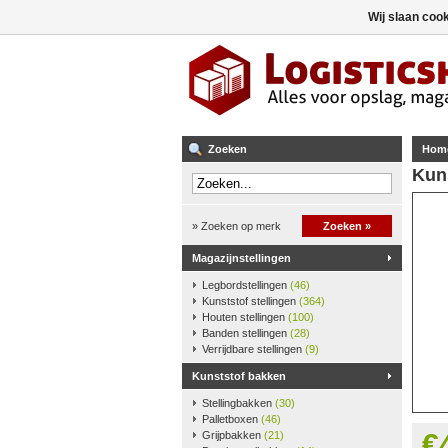
Wij slaan coo
Zoeken
Hom
Kun
» Zoeken op merk
Zoeken »
Magazijnstellingen
Legbordstellingen
(46)
Kunststof stellingen
(364)
Houten stellingen
(100)
Banden stellingen
(28)
Verrijdbare stellingen
(9)
Kunststof bakken
Stellingbakken
(30)
Palletboxen
(46)
€
Grijpbakken
(21)