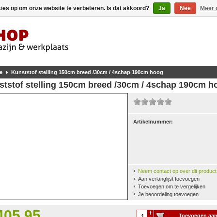
kies op om onze website te verbeteren. Is dat akkoord?
Ja
Nee
Meer 
e
Kunststof stelling 150cm breed /30cm / 4schap 190cm hoog
ststof stelling 150cm breed /30cm / 4schap 190cm h
Artikelnummer:
Neem contact op over dit product
Aan verlanglijst toevoegen
Toevoegen om te vergelijken
Je beoordeling toevoegen
405,95
Toevoegen aa