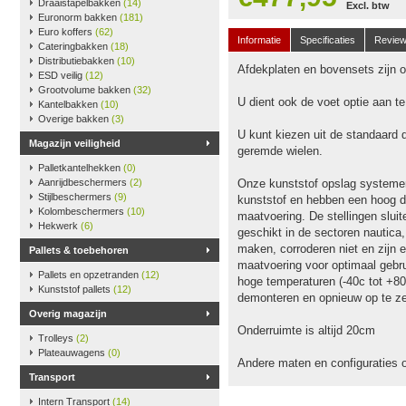
Draaistapelbakken
(14)
Excl. btw
Euronorm bakken
(181)
Euro koffers
(62)
Informatie
Specificaties
Revie
Cateringbakken
(18)
Distributiebakken
(10)
Afdekplaten en bovensets zijn op
ESD veilig
(12)
Grootvolume bakken
(32)
U dient ook de voet optie aan t
Kantelbakken
(10)
Overige bakken
(3)
U kunt kiezen uit de standaard 
Magazijn veiligheid
geremde wielen.
Palletkantelhekken
(0)
Aanrijdbeschermers
(2)
Onze kunststof opslag systeme
Stijlbeschermers
(9)
kunststof en hebben een hoog dr
Kolombeschermers
(10)
maatvoering. De stellingen slu
Hekwerk
(6)
geschikt in de sectoren nautica
maken, corroderen niet en zijn e
Pallets & toebehoren
maatvoering voor optimaal gebru
Pallets en opzetranden
(12)
hoge temperaturen (-40c tot +80
Kunststof pallets
(12)
demonteren en opnieuw op te ze
Overig magazijn
Onderruimte is altijd 20cm
Trolleys
(2)
Plateauwagens
(0)
Andere maten en configuraties 
Transport
Intern Transport
(14)