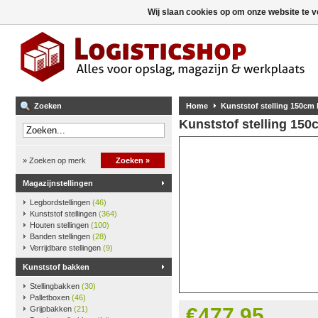
Wij slaan cookies op om onze website te v
Zoeken
Home
Kunststof stelling 150cm
Kunststof stelling 15
» Zoeken op merk
Zoeken »
Magazijnstellingen
Legbordstellingen
(46)
Kunststof stellingen
(364)
Houten stellingen
(100)
Banden stellingen
(28)
Verrijdbare stellingen
(9)
Kunststof bakken
Stellingbakken
(30)
Palletboxen
(46)
€477,95
Grijpbakken
(21)