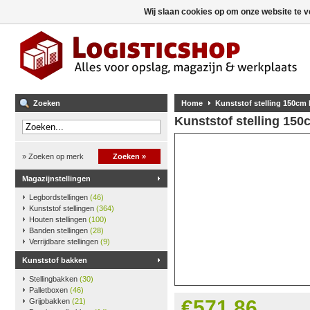
Wij slaan cookies op om onze website te v
Zoeken
Home
Kunststof stelling 150cm
Kunststof stelling 15
» Zoeken op merk
Zoeken »
Magazijnstellingen
Legbordstellingen
(46)
Kunststof stellingen
(364)
Houten stellingen
(100)
Banden stellingen
(28)
Verrijdbare stellingen
(9)
Kunststof bakken
Stellingbakken
(30)
Palletboxen
(46)
€571,86
Grijpbakken
(21)