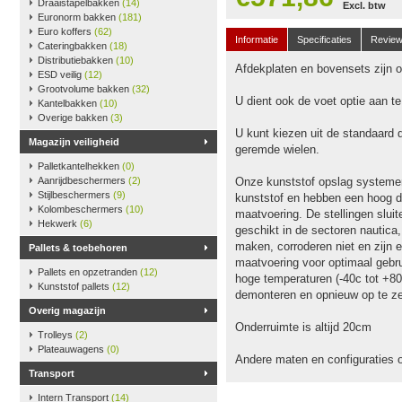
Draaistapelbakken
(14)
Excl. btw
Euronorm bakken
(181)
Euro koffers
(62)
Informatie
Specificaties
Revie
Cateringbakken
(18)
Distributiebakken
(10)
Afdekplaten en bovensets zijn op
ESD veilig
(12)
Grootvolume bakken
(32)
U dient ook de voet optie aan t
Kantelbakken
(10)
Overige bakken
(3)
U kunt kiezen uit de standaard 
Magazijn veiligheid
geremde wielen.
Palletkantelhekken
(0)
Aanrijdbeschermers
(2)
Onze kunststof opslag systeme
Stijlbeschermers
(9)
kunststof en hebben een hoog dr
Kolombeschermers
(10)
maatvoering. De stellingen slu
Hekwerk
(6)
geschikt in de sectoren nautica
maken, corroderen niet en zijn e
Pallets & toebehoren
maatvoering voor optimaal gebru
Pallets en opzetranden
(12)
hoge temperaturen (-40c tot +80
Kunststof pallets
(12)
demonteren en opnieuw op te ze
Overig magazijn
Onderruimte is altijd 20cm
Trolleys
(2)
Plateauwagens
(0)
Andere maten en configuraties 
Transport
Intern Transport
(14)