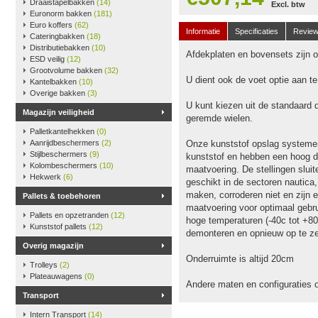
Draaistapelbakken
(14)
Excl. btw
Euronorm bakken
(181)
Euro koffers
(62)
Informatie
Specificaties
Revie
Cateringbakken
(18)
Distributiebakken
(10)
Afdekplaten en bovensets zijn op
ESD veilig
(12)
Grootvolume bakken
(32)
U dient ook de voet optie aan t
Kantelbakken
(10)
Overige bakken
(3)
U kunt kiezen uit de standaard 
Magazijn veiligheid
geremde wielen.
Palletkantelhekken
(0)
Aanrijdbeschermers
(2)
Onze kunststof opslag systeme
Stijlbeschermers
(9)
kunststof en hebben een hoog dr
Kolombeschermers
(10)
maatvoering. De stellingen slu
Hekwerk
(6)
geschikt in de sectoren nautica
maken, corroderen niet en zijn e
Pallets & toebehoren
maatvoering voor optimaal gebru
Pallets en opzetranden
(12)
hoge temperaturen (-40c tot +80
Kunststof pallets
(12)
demonteren en opnieuw op te ze
Overig magazijn
Onderruimte is altijd 20cm
Trolleys
(2)
Plateauwagens
(0)
Andere maten en configuraties 
Transport
Intern Transport
(14)