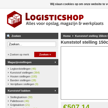
Wij slaan cookies op om onze website te v
Zoeken
Home
Kunststof stelling 150cm
Kunststof stelling 15
» Zoeken op merk
Zoeken »
Magazijnstellingen
Legbordstellingen
(46)
Kunststof stellingen
(364)
Houten stellingen
(100)
Banden stellingen
(28)
Verrijdbare stellingen
(9)
Kunststof bakken
Stellingbakken
(30)
Palletboxen
(46)
€507,14
Grijpbakken
(21)