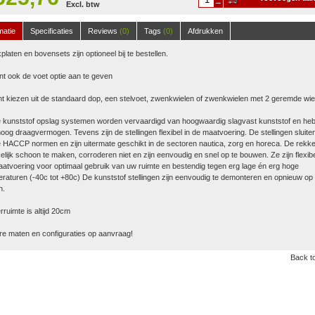
Excl. btw
winkelwagen
matie
Specificaties
Reviews
(0)
Tags
(0)
Afdrukken
platen en bovensets zijn optioneel bij te bestellen.
nt ook de voet optie aan te geven
t kiezen uit de standaard dop, een stelvoet, zwenkwielen of zwenkwielen met 2 geremde wie
 kunststof opslag systemen worden vervaardigd van hoogwaardig slagvast kunststof en he
oog draagvermogen. Tevens zijn de stellingen flexibel in de maatvoering. De stellingen sluite
 HACCP normen en zijn uitermate geschikt in de sectoren nautica, zorg en horeca. De rekke
lijk schoon te maken, corroderen niet en zijn eenvoudig en snel op te bouwen. Ze zijn flexibe
atvoering voor optimaal gebruik van uw ruimte en bestendig tegen erg lage én erg hoge
raturen (-40c tot +80c) De kunststof stellingen zijn eenvoudig te demonteren en opnieuw op 
n.
ruimte is altijd 20cm
e maten en configuraties op aanvraag!
Back to