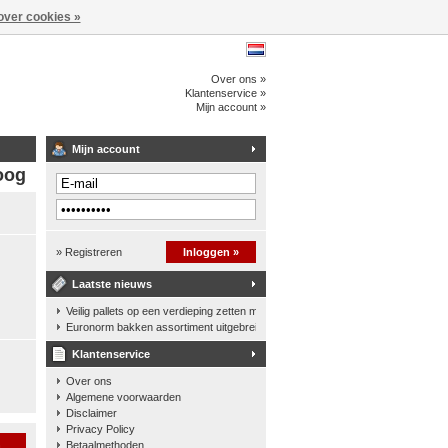
over cookies »
Over ons »
Klantenservice »
Mijn account »
Mijn account
oog
» Registreren
Inloggen »
Laatste nieuws
Veilig pallets op een verdieping zetten met een palletkantelhek
Euronorm bakken assortiment uitgebreid
Klantenservice
Over ons
Algemene voorwaarden
Disclaimer
Privacy Policy
n
Betaalmethoden