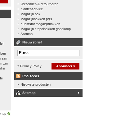
Verzenden & retourneren
Klantenservice
Magazijn bak
Magazijnbakken prijs
Kunststof magazijnbakken
Magazijn stapelbakken goedkoop
Sitemap
Nieuwsbrief
len.
bben
n aan
n zijn
» Privacy Policy
Abonneer »
l in
RSS feeds
te
Nieuwste producten
Sitemap
 top