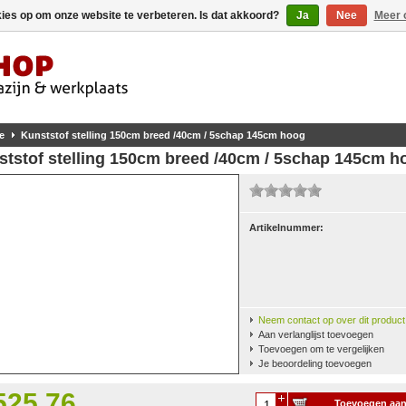
kies op om onze website te verbeteren. Is dat akkoord?
Ja
Nee
Meer 
e
Kunststof stelling 150cm breed /40cm / 5schap 145cm hoog
ststof stelling 150cm breed /40cm / 5schap 145cm h
Artikelnummer:
Neem contact op over dit product
Aan verlanglijst toevoegen
Toevoegen om te vergelijken
Je beoordeling toevoegen
525,76
Toevoegen aa