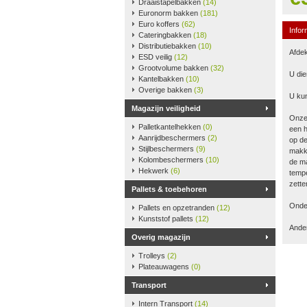
Draaistapelbakken
(14)
Euronorm bakken
(181)
Euro koffers
(62)
Infor
Cateringbakken
(18)
Distributiebakken
(10)
Afdek
ESD veilig
(12)
Grootvolume bakken
(32)
U die
Kantelbakken
(10)
Overige bakken
(3)
U kun
Magazijn veiligheid
Onze
Palletkantelhekken
(0)
een h
Aanrijdbeschermers
(2)
op de
Stijlbeschermers
(9)
makke
Kolombeschermers
(10)
de ma
Hekwerk
(6)
tempe
zette
Pallets & toebehoren
Onder
Pallets en opzetranden
(12)
Kunststof pallets
(12)
Ander
Overig magazijn
Trolleys
(2)
Plateauwagens
(0)
Transport
Intern Transport
(14)