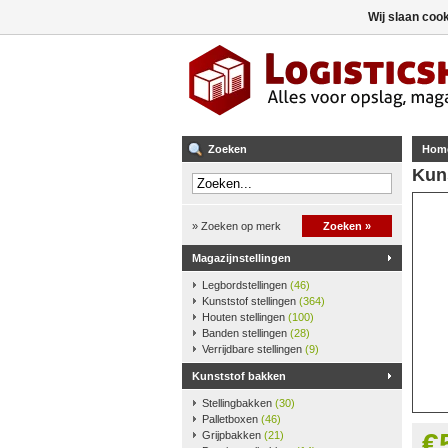
Wij slaan coo
Zoeken
Hom
Kun
» Zoeken op merk
Zoeken »
Magazijnstellingen
Legbordstellingen
(46)
Kunststof stellingen
(364)
Houten stellingen
(100)
Banden stellingen
(28)
Verrijdbare stellingen
(9)
Kunststof bakken
Stellingbakken
(30)
Palletboxen
(46)
€
Grijpbakken
(21)