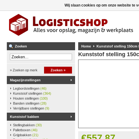
Wij slaan cookies op om onze website te v
Zoeken
Home
Kunststof stelling 150cm
Kunststof stelling 15
» Zoeken op merk
Zoeken »
Magazijnstellingen
Legbordstellingen
(46)
Kunststof stellingen
(364)
Houten stellingen
(100)
Banden stellingen
(28)
Verrijdbare stellingen
(9)
Kunststof bakken
Stellingbakken
(30)
Palletboxen
(46)
€557,87
Grijpbakken
(21)