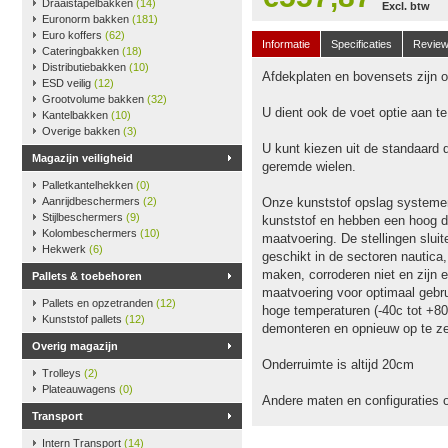
Draaistapelbakken
(14)
Excl. btw
Euronorm bakken
(181)
Euro koffers
(62)
Informatie
Specificaties
Revie
Cateringbakken
(18)
Distributiebakken
(10)
Afdekplaten en bovensets zijn op
ESD veilig
(12)
Grootvolume bakken
(32)
U dient ook de voet optie aan t
Kantelbakken
(10)
Overige bakken
(3)
U kunt kiezen uit de standaard 
Magazijn veiligheid
geremde wielen.
Palletkantelhekken
(0)
Aanrijdbeschermers
(2)
Onze kunststof opslag systeme
Stijlbeschermers
(9)
kunststof en hebben een hoog dr
Kolombeschermers
(10)
maatvoering. De stellingen slu
Hekwerk
(6)
geschikt in de sectoren nautica
maken, corroderen niet en zijn e
Pallets & toebehoren
maatvoering voor optimaal gebru
Pallets en opzetranden
(12)
hoge temperaturen (-40c tot +80
Kunststof pallets
(12)
demonteren en opnieuw op te ze
Overig magazijn
Onderruimte is altijd 20cm
Trolleys
(2)
Plateauwagens
(0)
Andere maten en configuraties 
Transport
Intern Transport
(14)