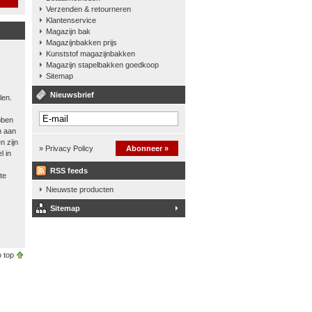
Verzenden & retourneren
Klantenservice
Magazijn bak
Magazijnbakken prijs
Kunststof magazijnbakken
Magazijn stapelbakken goedkoop
Sitemap
Nieuwsbrief
len.
bben
n aan
n zijn
» Privacy Policy
Abonneer »
l in
RSS feeds
te
Nieuwste producten
Sitemap
 top