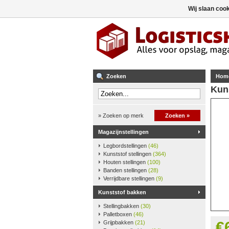
Wij slaan coo
Zoeken
Hom
Kun
» Zoeken op merk
Zoeken »
Magazijnstellingen
Legbordstellingen
(46)
Kunststof stellingen
(364)
Houten stellingen
(100)
Banden stellingen
(28)
Verrijdbare stellingen
(9)
Kunststof bakken
Stellingbakken
(30)
Palletboxen
(46)
€
Grijpbakken
(21)