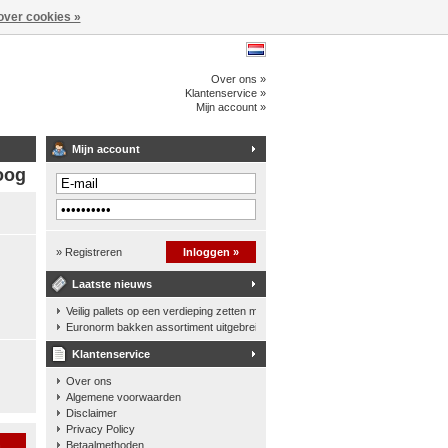
over cookies »
Over ons »
Klantenservice »
Mijn account »
Mijn account
oog
» Registreren
Inloggen »
Laatste nieuws
Veilig pallets op een verdieping zetten met een palletkantelhek
Euronorm bakken assortiment uitgebreid
Klantenservice
Over ons
Algemene voorwaarden
Disclaimer
Privacy Policy
n
Betaalmethoden