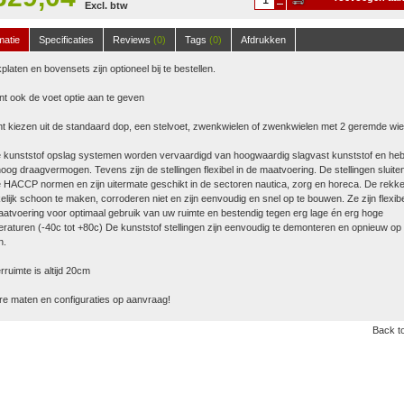
Excl. btw
winkelwagen
matie
Specificaties
Reviews
(0)
Tags
(0)
Afdrukken
platen en bovensets zijn optioneel bij te bestellen.
nt ook de voet optie aan te geven
t kiezen uit de standaard dop, een stelvoet, zwenkwielen of zwenkwielen met 2 geremde wie
 kunststof opslag systemen worden vervaardigd van hoogwaardig slagvast kunststof en he
oog draagvermogen. Tevens zijn de stellingen flexibel in de maatvoering. De stellingen sluite
 HACCP normen en zijn uitermate geschikt in de sectoren nautica, zorg en horeca. De rekke
lijk schoon te maken, corroderen niet en zijn eenvoudig en snel op te bouwen. Ze zijn flexibe
atvoering voor optimaal gebruik van uw ruimte en bestendig tegen erg lage én erg hoge
raturen (-40c tot +80c) De kunststof stellingen zijn eenvoudig te demonteren en opnieuw op 
n.
ruimte is altijd 20cm
e maten en configuraties op aanvraag!
Back to