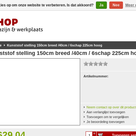
kies op om onze website te verbeteren. Is dat akkoord?
Ja
Nee
Meer 
e
Kunststof stelling 150cm breed /40cm / 6schap 225cm hoog
ststof stelling 150cm breed /40cm / 6schap 225cm h
Artikelnummer:
Neem contact op over dit product
Aan verlanglijst toevoegen
Toevoegen om te vergelijken
Je beoordeling toevoegen
629,04
Toevoegen aa