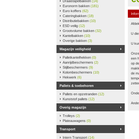
Draaistapelbakken
(14)
Euronorm bakken
(181)
Euro koffers
(62)
Infor
Cateringbakken
(18)
Distributiebakken
(10)
Afdek
ESD veilig
(12)
Grootvolume bakken
(32)
U die
Kantelbakken
(10)
Overige bakken
(3)
U kun
Magazijn veiligheid
Onze
Palletkantelhekken
(0)
een h
Aanrijdbeschermers
(2)
op de
Stijlbeschermers
(9)
makke
Kolombeschermers
(10)
de ma
Hekwerk
(6)
tempe
zette
Pallets & toebehoren
Onder
Pallets en opzetranden
(12)
Kunststof pallets
(12)
Ander
Overig magazijn
Trolleys
(2)
Plateauwagens
(0)
Transport
Intern Transport
(14)