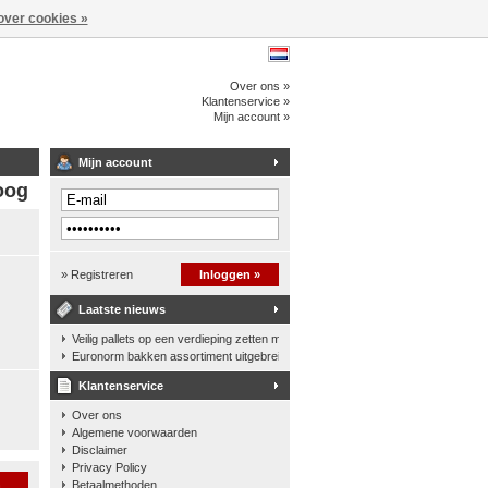
over cookies »
Over ons »
Klantenservice »
Mijn account »
Mijn account
oog
» Registreren
Inloggen »
Laatste nieuws
Veilig pallets op een verdieping zetten met een palletkantelhek
Euronorm bakken assortiment uitgebreid
Klantenservice
Over ons
Algemene voorwaarden
Disclaimer
Privacy Policy
n
Betaalmethoden