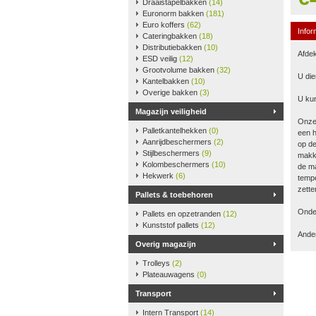
Draaistapelbakken
(14)
Euronorm bakken
(181)
Euro koffers
(62)
Infor
Cateringbakken
(18)
Distributiebakken
(10)
Afdek
ESD veilig
(12)
Grootvolume bakken
(32)
U die
Kantelbakken
(10)
Overige bakken
(3)
U kun
Magazijn veiligheid
Onze
Palletkantelhekken
(0)
een h
Aanrijdbeschermers
(2)
op de
Stijlbeschermers
(9)
makke
Kolombeschermers
(10)
de ma
Hekwerk
(6)
tempe
zette
Pallets & toebehoren
Onder
Pallets en opzetranden
(12)
Kunststof pallets
(12)
Ander
Overig magazijn
Trolleys
(2)
Plateauwagens
(0)
Transport
Intern Transport
(14)