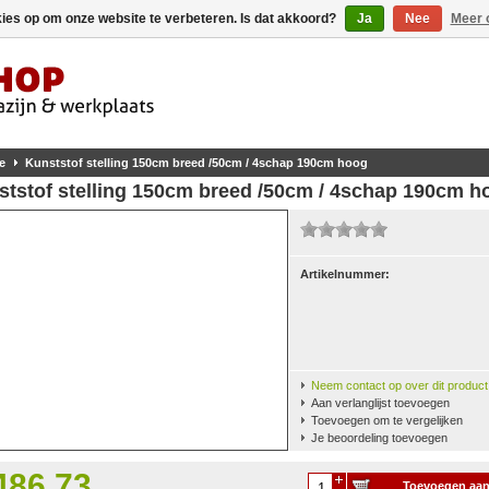
kies op om onze website te verbeteren. Is dat akkoord?
Ja
Nee
Meer 
e
Kunststof stelling 150cm breed /50cm / 4schap 190cm hoog
ststof stelling 150cm breed /50cm / 4schap 190cm h
Artikelnummer:
Neem contact op over dit product
Aan verlanglijst toevoegen
Toevoegen om te vergelijken
Je beoordeling toevoegen
486,73
Toevoegen aa