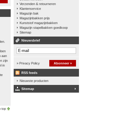
Verzenden & retourneren
Klantenservice
Magazijn bak
Magazijnbakken prijs
Kunststof magazijnbakken
Magazijn stapelbakken goedkoop
Sitemap
Nieuwsbrief
len.
bben
n aan
n zijn
» Privacy Policy
Abonneer »
l in
RSS feeds
te
Nieuwste producten
Sitemap
 top