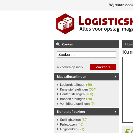
Wij slaan coo
Zoeken
Hom
Kun
» Zoeken op merk
Zoeken »
Magazijnstellingen
Legbordstellingen
(46)
Kunststof stellingen
(364)
Houten stellingen
(100)
Banden stellingen
(28)
Verrijdbare stellingen
(9)
Kunststof bakken
Stellingbakken
(30)
Palletboxen
(46)
€
Grijpbakken
(21)