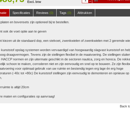
Excl. btw
winkelwagen
matie
Specificaties
Reviews
(0)
Tags
(0)
Afdrukken
platen en bovensets zijn optioneel bij te bestellen.
nt ook de voet optie aan te geven
t kiezen uit de standaard dop, een stelvoet, zwenkwielen of zwenkwielen met 2 geremde wie
 kunststof opslag systemen worden vervaardigd van hoogwaardig slagvast kunststof en he
oog draagvermogen. Tevens zijn de stellingen flexibel in de maatvoering. De stellingen sluite
 HACCP normen en zijn uitermate geschikt in de sectoren nautica, zorg en horeca. De rekke
lijk schoon te maken, corroderen niet en zijn eenvoudig en snel op te bouwen. Ze zijn flexibe
atvoering voor optimaal gebruik van uw ruimte en bestendig tegen erg lage én erg hoge
raturen (-40c tot +80c) De kunststof stellingen zijn eenvoudig te demonteren en opnieuw op 
n.
ruimte is altijd 20cm
e maten en configuraties op aanvraag!
Back to