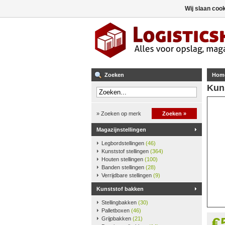
Wij slaan coo
Zoeken
Hom
Kun
» Zoeken op merk
Zoeken »
Magazijnstellingen
Legbordstellingen
(46)
Kunststof stellingen
(364)
Houten stellingen
(100)
Banden stellingen
(28)
Verrijdbare stellingen
(9)
Kunststof bakken
Stellingbakken
(30)
Palletboxen
(46)
€
Grijpbakken
(21)