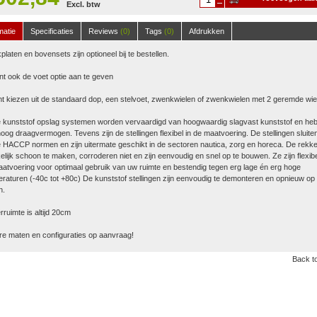
Excl. btw
winkelwagen
matie
Specificaties
Reviews
(0)
Tags
(0)
Afdrukken
platen en bovensets zijn optioneel bij te bestellen.
nt ook de voet optie aan te geven
t kiezen uit de standaard dop, een stelvoet, zwenkwielen of zwenkwielen met 2 geremde wie
 kunststof opslag systemen worden vervaardigd van hoogwaardig slagvast kunststof en he
oog draagvermogen. Tevens zijn de stellingen flexibel in de maatvoering. De stellingen sluite
 HACCP normen en zijn uitermate geschikt in de sectoren nautica, zorg en horeca. De rekke
lijk schoon te maken, corroderen niet en zijn eenvoudig en snel op te bouwen. Ze zijn flexibe
atvoering voor optimaal gebruik van uw ruimte en bestendig tegen erg lage én erg hoge
raturen (-40c tot +80c) De kunststof stellingen zijn eenvoudig te demonteren en opnieuw op 
n.
ruimte is altijd 20cm
e maten en configuraties op aanvraag!
Back to