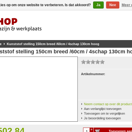
kies op om onze website te verbeteren. Is dat akkoord?
Ja
Nee
Meer 
e
Kunststof stelling 150cm breed /60cm / 4schap 130cm hoog
ststof stelling 150cm breed /60cm / 4schap 130cm h
Artikelnummer:
Neem contact op over dit product
Aan verlanglijst toevoegen
Toevoegen om te vergelijken
Je beoordeling toevoegen
502,84
Toevoegen aa