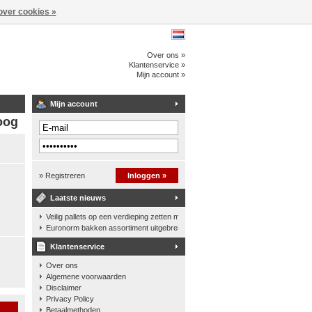
over cookies »
Over ons »
Klantenservice »
Mijn account »
Mijn account
oog
» Registreren
Inloggen »
Laatste nieuws
Veilig pallets op een verdieping zetten met een palletkantelhek
Euronorm bakken assortiment uitgebreid
Klantenservice
Over ons
Algemene voorwaarden
Disclaimer
Privacy Policy
n
Betaalmethoden