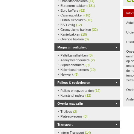
Draaistapelbakken
(14)
Euronorm bakken
(181)
Euro koffers
(62)
Infor
Cateringbakken
(18)
Distributiebakken
(10)
Afdek
ESD veilig
(12)
Grootvolume bakken
(32)
U die
Kantelbakken
(10)
Overige bakken
(3)
U kun
Magazijn veiligheid
Onze
Palletkantelhekken
(0)
een h
Aanrijdbeschermers
(2)
op de
Stijlbeschermers
(9)
makke
Kolombeschermers
(10)
de ma
Hekwerk
(6)
tempe
zette
Pallets & toebehoren
Onder
Pallets en opzetranden
(12)
Kunststof pallets
(12)
Ander
Overig magazijn
Trolleys
(2)
Plateauwagens
(0)
Transport
Intern Transport
(14)