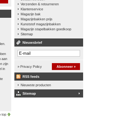
Verzenden & retourneren
Klantenservice
Magazijn bak
Magazijnbakken prijs
Kunststof magazijnbakken
Magazijn stapelbakken goedkoop
Sitemap
Nieuwsbrief
len.
bben
n aan
n zijn
» Privacy Policy
Abonneer »
l in
RSS feeds
te
Nieuwste producten
Sitemap
 top