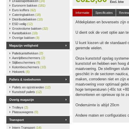
Draaistapelbakken
(14)
Excl. btw
Euronorm bakken
(181)
Euro koffers
(62)
Informatie
Specificaties
Revie
Cateringbakken
(18)
Distributiebakken
(10)
Afdekplaten en bovensets zijn op
ESD veilig
(12)
Grootvolume bakken
(32)
U dient ook de voet optie aan t
Kantelbakken
(10)
Overige bakken
(3)
U kunt kiezen uit de standaard 
Magazijn veiligheid
geremde wielen.
Palletkantelhekken
(0)
Aanrijdbeschermers
(2)
Onze kunststof opslag systeme
Stijlbeschermers
(9)
kunststof en hebben een hoog dr
Kolombeschermers
(10)
maatvoering. De stellingen slu
Hekwerk
(6)
geschikt in de sectoren nautica
maken, corroderen niet en zijn e
Pallets & toebehoren
maatvoering voor optimaal gebru
Pallets en opzetranden
(12)
hoge temperaturen (-40c tot +80
Kunststof pallets
(12)
demonteren en opnieuw op te ze
Overig magazijn
Onderruimte is altijd 20cm
Trolleys
(2)
Plateauwagens
(0)
Andere maten en configuraties 
Transport
Intern Transport
(14)