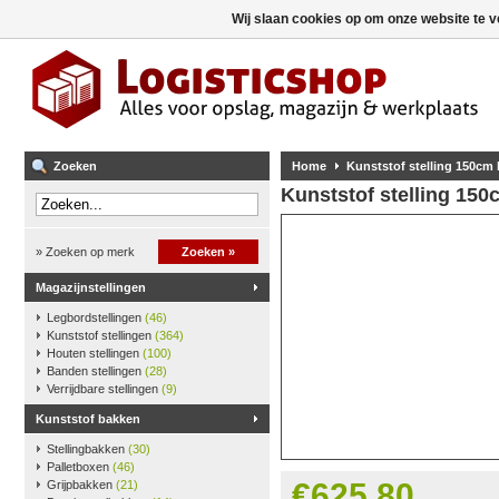
Wij slaan cookies op om onze website te v
Zoeken
Home
Kunststof stelling 150cm
Kunststof stelling 15
» Zoeken op merk
Zoeken »
Magazijnstellingen
Legbordstellingen
(46)
Kunststof stellingen
(364)
Houten stellingen
(100)
Banden stellingen
(28)
Verrijdbare stellingen
(9)
Kunststof bakken
Stellingbakken
(30)
Palletboxen
(46)
€625,80
Grijpbakken
(21)