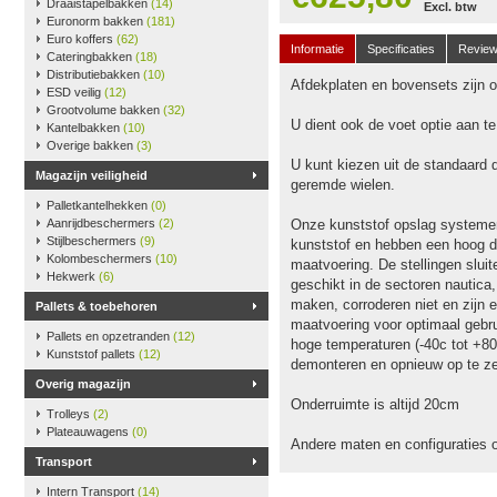
Draaistapelbakken
(14)
Excl. btw
Euronorm bakken
(181)
Euro koffers
(62)
Informatie
Specificaties
Revie
Cateringbakken
(18)
Distributiebakken
(10)
Afdekplaten en bovensets zijn op
ESD veilig
(12)
Grootvolume bakken
(32)
U dient ook de voet optie aan t
Kantelbakken
(10)
Overige bakken
(3)
U kunt kiezen uit de standaard 
Magazijn veiligheid
geremde wielen.
Palletkantelhekken
(0)
Aanrijdbeschermers
(2)
Onze kunststof opslag systeme
Stijlbeschermers
(9)
kunststof en hebben een hoog dr
Kolombeschermers
(10)
maatvoering. De stellingen slu
Hekwerk
(6)
geschikt in de sectoren nautica
maken, corroderen niet en zijn e
Pallets & toebehoren
maatvoering voor optimaal gebru
Pallets en opzetranden
(12)
hoge temperaturen (-40c tot +80
Kunststof pallets
(12)
demonteren en opnieuw op te ze
Overig magazijn
Onderruimte is altijd 20cm
Trolleys
(2)
Plateauwagens
(0)
Andere maten en configuraties 
Transport
Intern Transport
(14)