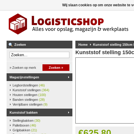
Wij slaan cookies op om onze website te v
Zoeken
Home
Kunststof stelling 150cm
Kunststof stelling 15
» Zoeken op merk
Zoeken »
Magazijnstellingen
Legbordstellingen
(46)
Kunststof stellingen
(364)
Houten stellingen
(100)
Banden stellingen
(28)
Verrijdbare stellingen
(9)
Kunststof bakken
Stellingbakken
(30)
Palletboxen
(46)
€625,80
Grijpbakken
(21)