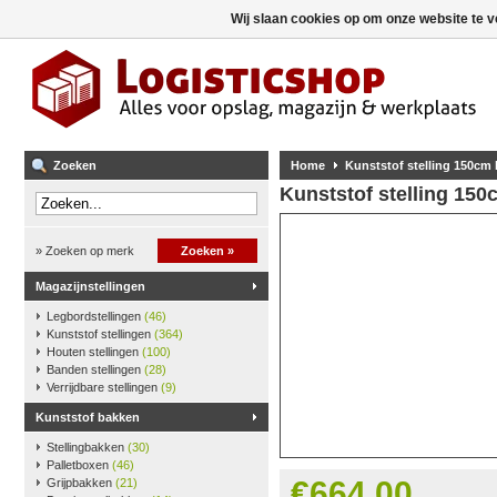
Wij slaan cookies op om onze website te v
Zoeken
Home
Kunststof stelling 150cm
Kunststof stelling 15
» Zoeken op merk
Zoeken »
Magazijnstellingen
Legbordstellingen
(46)
Kunststof stellingen
(364)
Houten stellingen
(100)
Banden stellingen
(28)
Verrijdbare stellingen
(9)
Kunststof bakken
Stellingbakken
(30)
Palletboxen
(46)
€664,00
Grijpbakken
(21)