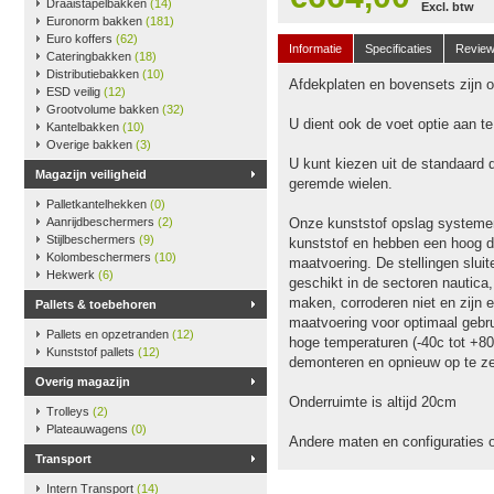
Draaistapelbakken
(14)
Excl. btw
Euronorm bakken
(181)
Euro koffers
(62)
Informatie
Specificaties
Revie
Cateringbakken
(18)
Distributiebakken
(10)
Afdekplaten en bovensets zijn op
ESD veilig
(12)
Grootvolume bakken
(32)
U dient ook de voet optie aan t
Kantelbakken
(10)
Overige bakken
(3)
U kunt kiezen uit de standaard 
Magazijn veiligheid
geremde wielen.
Palletkantelhekken
(0)
Aanrijdbeschermers
(2)
Onze kunststof opslag systeme
Stijlbeschermers
(9)
kunststof en hebben een hoog dr
Kolombeschermers
(10)
maatvoering. De stellingen slu
Hekwerk
(6)
geschikt in de sectoren nautica
maken, corroderen niet en zijn e
Pallets & toebehoren
maatvoering voor optimaal gebru
Pallets en opzetranden
(12)
hoge temperaturen (-40c tot +80
Kunststof pallets
(12)
demonteren en opnieuw op te ze
Overig magazijn
Onderruimte is altijd 20cm
Trolleys
(2)
Plateauwagens
(0)
Andere maten en configuraties 
Transport
Intern Transport
(14)