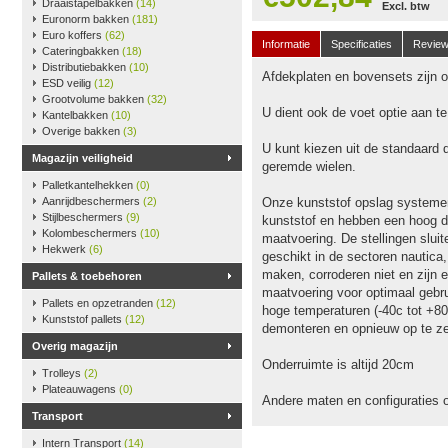
Draaistapelbakken
(14)
Excl. btw
Euronorm bakken
(181)
Euro koffers
(62)
Informatie
Specificaties
Revie
Cateringbakken
(18)
Distributiebakken
(10)
Afdekplaten en bovensets zijn op
ESD veilig
(12)
Grootvolume bakken
(32)
U dient ook de voet optie aan t
Kantelbakken
(10)
Overige bakken
(3)
U kunt kiezen uit de standaard 
Magazijn veiligheid
geremde wielen.
Palletkantelhekken
(0)
Aanrijdbeschermers
(2)
Onze kunststof opslag systeme
Stijlbeschermers
(9)
kunststof en hebben een hoog dr
Kolombeschermers
(10)
maatvoering. De stellingen slu
Hekwerk
(6)
geschikt in de sectoren nautica
maken, corroderen niet en zijn e
Pallets & toebehoren
maatvoering voor optimaal gebru
Pallets en opzetranden
(12)
hoge temperaturen (-40c tot +80
Kunststof pallets
(12)
demonteren en opnieuw op te ze
Overig magazijn
Onderruimte is altijd 20cm
Trolleys
(2)
Plateauwagens
(0)
Andere maten en configuraties 
Transport
Intern Transport
(14)