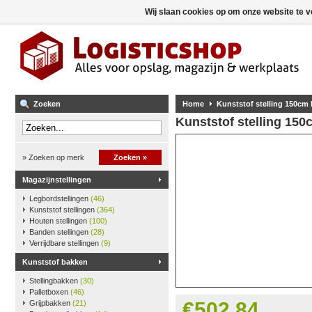
Wij slaan cookies op om onze website te v
Zoeken
Home
Kunststof stelling 150cm
Kunststof stelling 15
» Zoeken op merk
Zoeken »
Magazijnstellingen
Legbordstellingen
(46)
Kunststof stellingen
(364)
Houten stellingen
(100)
Banden stellingen
(28)
Verrijdbare stellingen
(9)
Kunststof bakken
Stellingbakken
(30)
Palletboxen
(46)
€502,84
Grijpbakken
(21)