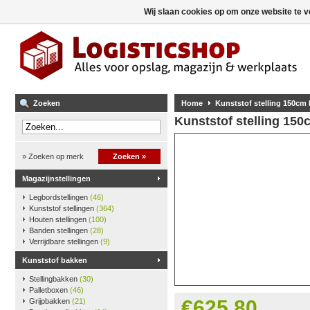
Wij slaan cookies op om onze website te v
Zoeken
Home
Kunststof stelling 150cm
Kunststof stelling 15
» Zoeken op merk
Zoeken »
Magazijnstellingen
Legbordstellingen
(46)
Kunststof stellingen
(364)
Houten stellingen
(100)
Banden stellingen
(28)
Verrijdbare stellingen
(9)
Kunststof bakken
Stellingbakken
(30)
Palletboxen
(46)
€625,80
Grijpbakken
(21)