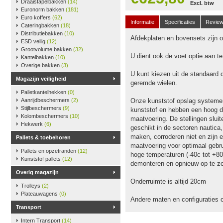
Draaistapelbakken
(14)
Excl. btw
Euronorm bakken
(181)
Euro koffers
(62)
Informatie
Specificaties
Revie
Cateringbakken
(18)
Distributiebakken
(10)
Afdekplaten en bovensets zijn op
ESD veilig
(12)
Grootvolume bakken
(32)
U dient ook de voet optie aan t
Kantelbakken
(10)
Overige bakken
(3)
U kunt kiezen uit de standaard 
Magazijn veiligheid
geremde wielen.
Palletkantelhekken
(0)
Aanrijdbeschermers
(2)
Onze kunststof opslag systeme
Stijlbeschermers
(9)
kunststof en hebben een hoog dr
Kolombeschermers
(10)
maatvoering. De stellingen slu
Hekwerk
(6)
geschikt in de sectoren nautica
maken, corroderen niet en zijn e
Pallets & toebehoren
maatvoering voor optimaal gebru
Pallets en opzetranden
(12)
hoge temperaturen (-40c tot +80
Kunststof pallets
(12)
demonteren en opnieuw op te ze
Overig magazijn
Onderruimte is altijd 20cm
Trolleys
(2)
Plateauwagens
(0)
Andere maten en configuraties 
Transport
Intern Transport
(14)