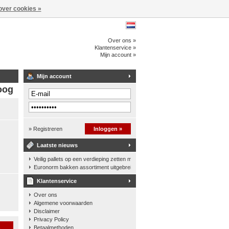
over cookies »
Over ons »
Klantenservice »
Mijn account »
Mijn account
oog
» Registreren
Inloggen »
Laatste nieuws
Veilig pallets op een verdieping zetten met een palletkantelhek
Euronorm bakken assortiment uitgebreid
Klantenservice
Over ons
Algemene voorwaarden
Disclaimer
Privacy Policy
n
Betaalmethoden