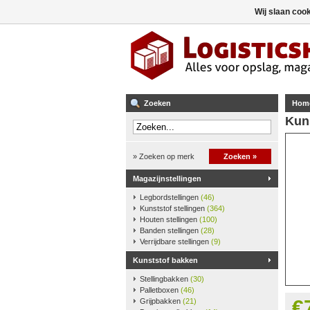
Wij slaan coo
Zoeken
Hom
Kun
» Zoeken op merk
Zoeken »
Magazijnstellingen
Legbordstellingen
(46)
Kunststof stellingen
(364)
Houten stellingen
(100)
Banden stellingen
(28)
Verrijdbare stellingen
(9)
Kunststof bakken
Stellingbakken
(30)
Palletboxen
(46)
€
Grijpbakken
(21)