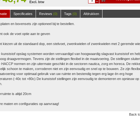
Excl. btw
winkelwagen
matie
Specificaties
Reviews
(0)
Tags
(0)
Afdrukken
platen en bovensets zijn optioneel bij te bestellen.
nt ook de voet optie aan te geven
t kiezen uit de standaard dop, een stelvoet, zwenkwielen of zwenkwielen met 2 geremde wie
 kunststof opslag systemen worden vervaardigd van hoogwaardig slagvast kunststof en he
oog draagvermogen. Tevens zijn de stellingen flexibel in de maatvoering. De stellingen sluite
 HACCP normen en zijn uitermate geschikt in de sectoren nautica, zorg en horeca. De rekke
lijk schoon te maken, corroderen niet en zijn eenvoudig en snel op te bouwen. Ze zijn flexibe
atvoering voor optimaal gebruik van uw ruimte en bestendig tegen erg lage én erg hoge
raturen (-40c tot +80c) De kunststof stellingen zijn eenvoudig te demonteren en opnieuw op 
n.
ruimte is altijd 20cm
e maten en configuraties op aanvraag!
Back to