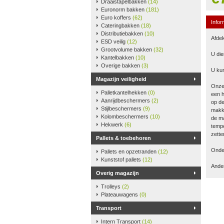
Draaistapelbakken
(14)
Euronorm bakken
(181)
Euro koffers
(62)
Infor
Cateringbakken
(18)
Distributiebakken
(10)
Afdek
ESD veilig
(12)
Grootvolume bakken
(32)
U die
Kantelbakken
(10)
Overige bakken
(3)
U kun
Magazijn veiligheid
Onze
Palletkantelhekken
(0)
een h
Aanrijdbeschermers
(2)
op de
Stijlbeschermers
(9)
makke
Kolombeschermers
(10)
de ma
Hekwerk
(6)
tempe
zette
Pallets & toebehoren
Onder
Pallets en opzetranden
(12)
Kunststof pallets
(12)
Ander
Overig magazijn
Trolleys
(2)
Plateauwagens
(0)
Transport
Intern Transport
(14)