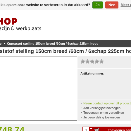
kies op om onze website te verbeteren. Is dat akkoord?
Ja
Nee
Meer 
e
Kunststof stelling 150cm breed /60cm / 6schap 225cm hoog
ststof stelling 150cm breed /60cm / 6schap 225cm h
Artikelnummer:
Neem contact op over dit product
Aan verlanglijst toevoegen
Toevoegen om te vergelijken
Je beoordeling toevoegen
748,74
Toevoegen aa