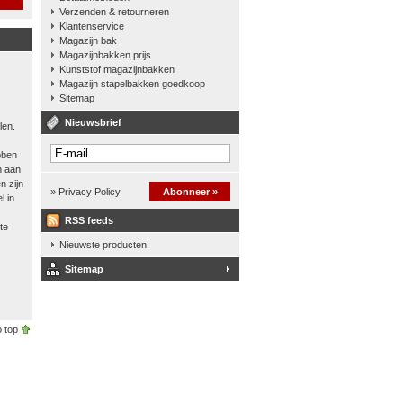
Verzenden & retourneren
Klantenservice
Magazijn bak
Magazijnbakken prijs
Kunststof magazijnbakken
Magazijn stapelbakken goedkoop
Sitemap
Nieuwsbrief
len.
bben
n aan
n zijn
» Privacy Policy
Abonneer »
l in
RSS feeds
te
Nieuwste producten
Sitemap
 top