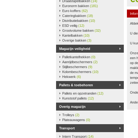
Draaistapelbakken
(14)
Euronorm bakken
(181)
Euro koffers
(62)
Infor
Cateringbakken
(18)
Distributiebakken
(10)
Afdek
ESD veilig
(12)
Grootvolume bakken
(32)
U die
Kantelbakken
(10)
Overige bakken
(3)
U kun
Magazijn veiligheid
Onze
Palletkantelhekken
(0)
een h
Aanrijdbeschermers
(2)
op de
Stijlbeschermers
(9)
makke
Kolombeschermers
(10)
de ma
Hekwerk
(6)
tempe
zette
Pallets & toebehoren
Onder
Pallets en opzetranden
(12)
Kunststof pallets
(12)
Ander
Overig magazijn
Trolleys
(2)
Plateauwagens
(0)
Transport
Intern Transport
(14)