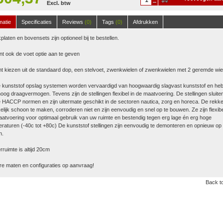
Excl. btw
winkelwagen
matie
Specificaties
Reviews
(0)
Tags
(0)
Afdrukken
platen en bovensets zijn optioneel bij te bestellen.
nt ook de voet optie aan te geven
t kiezen uit de standaard dop, een stelvoet, zwenkwielen of zwenkwielen met 2 geremde wie
 kunststof opslag systemen worden vervaardigd van hoogwaardig slagvast kunststof en he
oog draagvermogen. Tevens zijn de stellingen flexibel in de maatvoering. De stellingen sluite
 HACCP normen en zijn uitermate geschikt in de sectoren nautica, zorg en horeca. De rekke
lijk schoon te maken, corroderen niet en zijn eenvoudig en snel op te bouwen. Ze zijn flexibe
atvoering voor optimaal gebruik van uw ruimte en bestendig tegen erg lage én erg hoge
raturen (-40c tot +80c) De kunststof stellingen zijn eenvoudig te demonteren en opnieuw op 
n.
ruimte is altijd 20cm
e maten en configuraties op aanvraag!
Back to