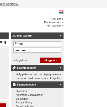
over cookies »
Over ons »
Klantenservice »
Mijn account »
Mijn account
oog
» Registreren
Inloggen »
Laatste nieuws
Veilig pallets op een verdieping zetten met een palletkantelhek
Euronorm bakken assortiment uitgebreid
Klantenservice
Over ons
Algemene voorwaarden
Disclaimer
Privacy Policy
n
Betaalmethoden