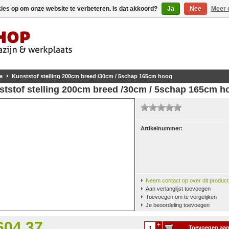
kies op om onze website te verbeteren. Is dat akkoord?
Ja
Nee
Meer 
e
Kunststof stelling 200cm breed /30cm / 5schap 165cm hoog
ststof stelling 200cm breed /30cm / 5schap 165cm h
Artikelnummer:
Neem contact op over dit product
Aan verlanglijst toevoegen
Toevoegen om te vergelijken
Je beoordeling toevoegen
604,37
Toevoegen aa