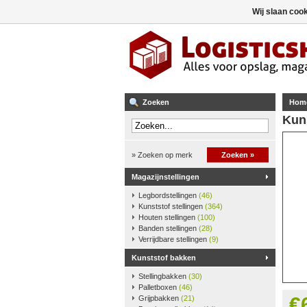
Wij slaan coo
Zoeken
Hom
Kun
» Zoeken op merk
Zoeken »
Magazijnstellingen
Legbordstellingen
(46)
Kunststof stellingen
(364)
Houten stellingen
(100)
Banden stellingen
(28)
Verrijdbare stellingen
(9)
Kunststof bakken
Stellingbakken
(30)
Palletboxen
(46)
€
Grijpbakken
(21)