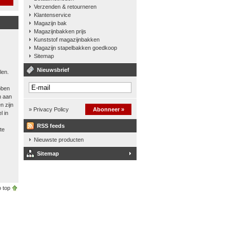
Verzenden & retourneren
Klantenservice
Magazijn bak
Magazijnbakken prijs
Kunststof magazijnbakken
Magazijn stapelbakken goedkoop
Sitemap
Nieuwsbrief
len.
bben
n aan
n zijn
» Privacy Policy
Abonneer »
l in
RSS feeds
te
Nieuwste producten
Sitemap
 top