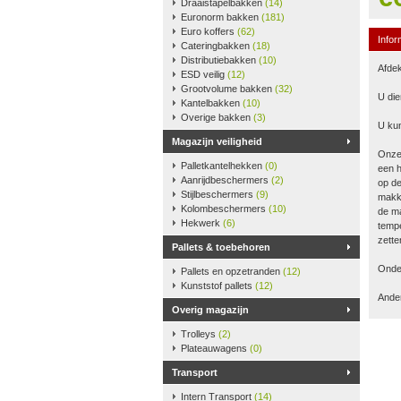
Draaistapelbakken
(14)
Euronorm bakken
(181)
Euro koffers
(62)
Infor
Cateringbakken
(18)
Distributiebakken
(10)
Afdek
ESD veilig
(12)
Grootvolume bakken
(32)
U die
Kantelbakken
(10)
Overige bakken
(3)
U kun
Magazijn veiligheid
Onze
Palletkantelhekken
(0)
een h
Aanrijdbeschermers
(2)
op de
Stijlbeschermers
(9)
makke
Kolombeschermers
(10)
de ma
Hekwerk
(6)
tempe
zette
Pallets & toebehoren
Onder
Pallets en opzetranden
(12)
Kunststof pallets
(12)
Ander
Overig magazijn
Trolleys
(2)
Plateauwagens
(0)
Transport
Intern Transport
(14)