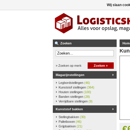
Wij slaan coo
Zoeken
Hom
Kun
» Zoeken op merk
Zoeken »
Magazijnstellingen
Legbordstellingen
(46)
Kunststof stellingen
(364)
Houten stellingen
(100)
Banden stellingen
(28)
Verrijdbare stellingen
(9)
Kunststof bakken
Stellingbakken
(30)
Palletboxen
(46)
€
Grijpbakken
(21)