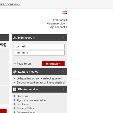
over cookies »
Over ons »
Klantenservice »
Mijn account »
Mijn account
oog
» Registreren
Inloggen »
Laatste nieuws
Veilig pallets op een verdieping zetten met een palletkantelhek
Euronorm bakken assortiment uitgebreid
Klantenservice
Over ons
Algemene voorwaarden
Disclaimer
Privacy Policy
n
Betaalmethoden