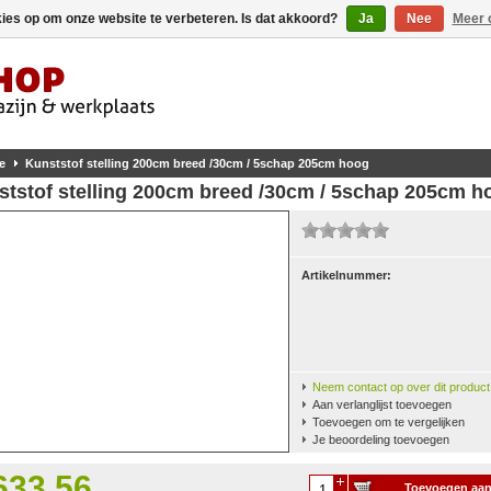
kies op om onze website te verbeteren. Is dat akkoord?
Ja
Nee
Meer 
e
Kunststof stelling 200cm breed /30cm / 5schap 205cm hoog
ststof stelling 200cm breed /30cm / 5schap 205cm h
Artikelnummer:
Neem contact op over dit product
Aan verlanglijst toevoegen
Toevoegen om te vergelijken
Je beoordeling toevoegen
633,56
Toevoegen aa