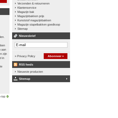
Verzenden & retourneren
Klantenservice
Magazijn bak
Magazijnbakken prijs
Kunststof magazijnbakken
Magazijn stapelbakken goedkoop
Sitemap
Nieuwsbrief
len.
bben
n aan
n zijn
» Privacy Policy
Abonneer »
l in
RSS feeds
te
Nieuwste producten
Sitemap
 top