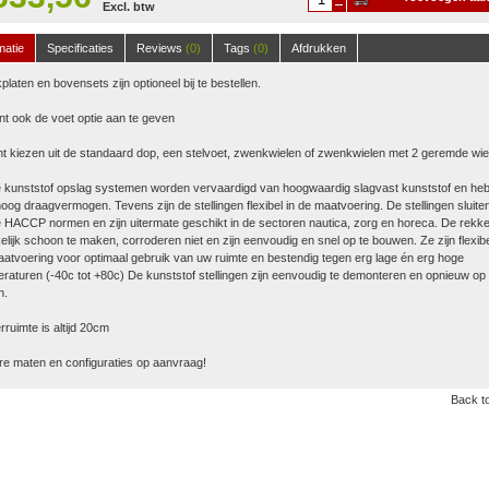
Excl. btw
winkelwagen
matie
Specificaties
Reviews
(0)
Tags
(0)
Afdrukken
platen en bovensets zijn optioneel bij te bestellen.
nt ook de voet optie aan te geven
t kiezen uit de standaard dop, een stelvoet, zwenkwielen of zwenkwielen met 2 geremde wie
 kunststof opslag systemen worden vervaardigd van hoogwaardig slagvast kunststof en he
oog draagvermogen. Tevens zijn de stellingen flexibel in de maatvoering. De stellingen sluite
 HACCP normen en zijn uitermate geschikt in de sectoren nautica, zorg en horeca. De rekke
lijk schoon te maken, corroderen niet en zijn eenvoudig en snel op te bouwen. Ze zijn flexibe
atvoering voor optimaal gebruik van uw ruimte en bestendig tegen erg lage én erg hoge
raturen (-40c tot +80c) De kunststof stellingen zijn eenvoudig te demonteren en opnieuw op 
n.
ruimte is altijd 20cm
e maten en configuraties op aanvraag!
Back to