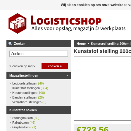
Wij slaan cookies op om onze website te v
Zoeken
Home
Kunststof stelling 200cm
Kunststof stelling 20
» Zoeken op merk
Zoeken »
Magazijnstellingen
Legbordstellingen
(46)
Kunststof stellingen
(364)
Houten stellingen
(100)
Banden stellingen
(28)
Verrijdbare stellingen
(9)
Kunststof bakken
Stellingbakken
(30)
Palletboxen
(46)
€723,56
Grijpbakken
(21)