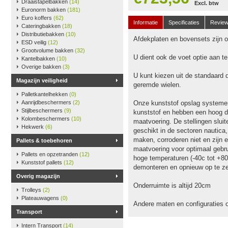
Draaistapelbakken
(14)
Excl. btw
Euronorm bakken
(181)
Euro koffers
(62)
Informatie
Specificaties
Revie
Cateringbakken
(18)
Distributiebakken
(10)
Afdekplaten en bovensets zijn op
ESD veilig
(12)
Grootvolume bakken
(32)
U dient ook de voet optie aan t
Kantelbakken
(10)
Overige bakken
(3)
U kunt kiezen uit de standaard 
Magazijn veiligheid
geremde wielen.
Palletkantelhekken
(0)
Aanrijdbeschermers
(2)
Onze kunststof opslag systeme
Stijlbeschermers
(9)
kunststof en hebben een hoog dr
Kolombeschermers
(10)
maatvoering. De stellingen slu
Hekwerk
(6)
geschikt in de sectoren nautica
maken, corroderen niet en zijn e
Pallets & toebehoren
maatvoering voor optimaal gebru
Pallets en opzetranden
(12)
hoge temperaturen (-40c tot +80
Kunststof pallets
(12)
demonteren en opnieuw op te ze
Overig magazijn
Onderruimte is altijd 20cm
Trolleys
(2)
Plateauwagens
(0)
Andere maten en configuraties 
Transport
Intern Transport
(14)