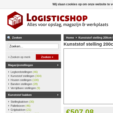
Wij slaan cookies op om onze website te v
Zoeken
Home
Kunststof stelling 200cm
Kunststof stelling 20
» Zoeken op merk
Zoeken »
Magazijnstellingen
Legbordstellingen
(46)
Kunststof stellingen
(364)
Houten stellingen
(100)
Banden stellingen
(28)
Verrijdbare stellingen
(9)
Kunststof bakken
Stellingbakken
(30)
Palletboxen
(46)
€507,08
Grijpbakken
(21)