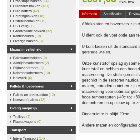
Draaistapelbakken
(14)
Excl. btw
Euronorm bakken
(181)
Euro koffers
(62)
Informatie
Specificaties
Revie
Cateringbakken
(18)
Distributiebakken
(10)
Afdekplaten en bovensets zijn op
ESD veilig
(12)
Grootvolume bakken
(32)
U dient ook de voet optie aan t
Kantelbakken
(10)
Overige bakken
(3)
U kunt kiezen uit de standaard 
Magazijn veiligheid
geremde wielen.
Palletkantelhekken
(0)
Aanrijdbeschermers
(2)
Onze kunststof opslag systeme
Stijlbeschermers
(9)
kunststof en hebben een hoog dr
Kolombeschermers
(10)
maatvoering. De stellingen slu
Hekwerk
(6)
geschikt in de sectoren nautica
maken, corroderen niet en zijn e
Pallets & toebehoren
maatvoering voor optimaal gebru
Pallets en opzetranden
(12)
hoge temperaturen (-40c tot +80
Kunststof pallets
(12)
demonteren en opnieuw op te ze
Overig magazijn
Onderruimte is altijd 20cm
Trolleys
(2)
Plateauwagens
(0)
Andere maten en configuraties 
Transport
Intern Transport
(14)