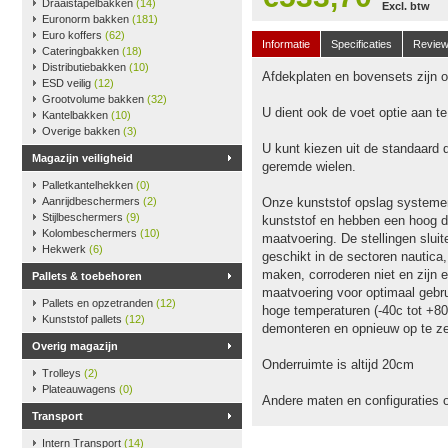
Draaistapelbakken
(14)
Excl. btw
Euronorm bakken
(181)
Euro koffers
(62)
Informatie
Specificaties
Revie
Cateringbakken
(18)
Distributiebakken
(10)
Afdekplaten en bovensets zijn op
ESD veilig
(12)
Grootvolume bakken
(32)
U dient ook de voet optie aan t
Kantelbakken
(10)
Overige bakken
(3)
U kunt kiezen uit de standaard 
Magazijn veiligheid
geremde wielen.
Palletkantelhekken
(0)
Aanrijdbeschermers
(2)
Onze kunststof opslag systeme
Stijlbeschermers
(9)
kunststof en hebben een hoog dr
Kolombeschermers
(10)
maatvoering. De stellingen slu
Hekwerk
(6)
geschikt in de sectoren nautica
maken, corroderen niet en zijn e
Pallets & toebehoren
maatvoering voor optimaal gebru
Pallets en opzetranden
(12)
hoge temperaturen (-40c tot +80
Kunststof pallets
(12)
demonteren en opnieuw op te ze
Overig magazijn
Onderruimte is altijd 20cm
Trolleys
(2)
Plateauwagens
(0)
Andere maten en configuraties 
Transport
Intern Transport
(14)