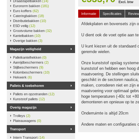
Draaistapelbakken
(14)
Excl. btw
Euronorm bakken
(181)
Euro koffers
(62)
Informatie
Specificaties
Revie
Cateringbakken
(18)
Distributiebakken
(10)
Afdekplaten en bovensets zijn op
ESD veilig
(12)
Grootvolume bakken
(32)
U dient ook de voet optie aan t
Kantelbakken
(10)
Overige bakken
(3)
U kunt kiezen uit de standaard 
Magazijn veiligheid
geremde wielen.
Palletkantelhekken
(0)
Aanrijdbeschermers
(2)
Onze kunststof opslag systeme
Stijlbeschermers
(9)
kunststof en hebben een hoog dr
Kolombeschermers
(10)
maatvoering. De stellingen slu
Hekwerk
(6)
geschikt in de sectoren nautica
maken, corroderen niet en zijn e
Pallets & toebehoren
maatvoering voor optimaal gebru
Pallets en opzetranden
(12)
hoge temperaturen (-40c tot +80
Kunststof pallets
(12)
demonteren en opnieuw op te ze
Overig magazijn
Onderruimte is altijd 20cm
Trolleys
(2)
Plateauwagens
(0)
Andere maten en configuraties 
Transport
Intern Transport
(14)