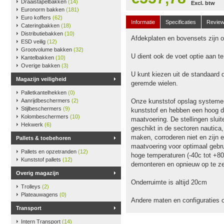
Draaistapelbakken
(14)
Excl. btw
Euronorm bakken
(181)
Euro koffers
(62)
Informatie
Specificaties
Revie
Cateringbakken
(18)
Distributiebakken
(10)
Afdekplaten en bovensets zijn op
ESD veilig
(12)
Grootvolume bakken
(32)
U dient ook de voet optie aan t
Kantelbakken
(10)
Overige bakken
(3)
U kunt kiezen uit de standaard 
Magazijn veiligheid
geremde wielen.
Palletkantelhekken
(0)
Aanrijdbeschermers
(2)
Onze kunststof opslag systeme
Stijlbeschermers
(9)
kunststof en hebben een hoog dr
Kolombeschermers
(10)
maatvoering. De stellingen slu
Hekwerk
(6)
geschikt in de sectoren nautica
maken, corroderen niet en zijn e
Pallets & toebehoren
maatvoering voor optimaal gebru
Pallets en opzetranden
(12)
hoge temperaturen (-40c tot +80
Kunststof pallets
(12)
demonteren en opnieuw op te ze
Overig magazijn
Onderruimte is altijd 20cm
Trolleys
(2)
Plateauwagens
(0)
Andere maten en configuraties 
Transport
Intern Transport
(14)