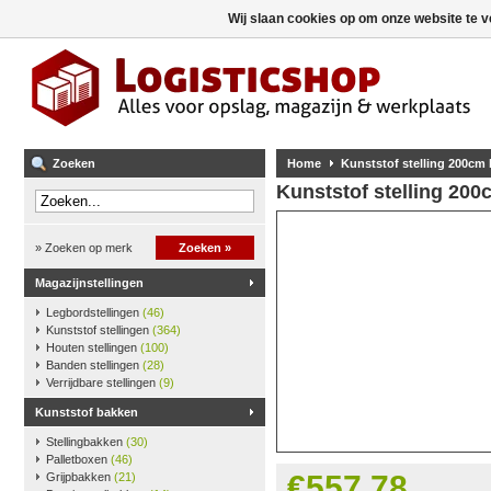
Wij slaan cookies op om onze website te v
Zoeken
Home
Kunststof stelling 200cm
Kunststof stelling 20
» Zoeken op merk
Zoeken »
Magazijnstellingen
Legbordstellingen
(46)
Kunststof stellingen
(364)
Houten stellingen
(100)
Banden stellingen
(28)
Verrijdbare stellingen
(9)
Kunststof bakken
Stellingbakken
(30)
Palletboxen
(46)
€557,78
Grijpbakken
(21)