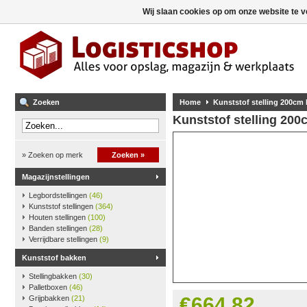
Wij slaan cookies op om onze website te v
Zoeken
Home
Kunststof stelling 200cm
Kunststof stelling 20
» Zoeken op merk
Zoeken »
Magazijnstellingen
Legbordstellingen
(46)
Kunststof stellingen
(364)
Houten stellingen
(100)
Banden stellingen
(28)
Verrijdbare stellingen
(9)
Kunststof bakken
Stellingbakken
(30)
Palletboxen
(46)
€664,82
Grijpbakken
(21)