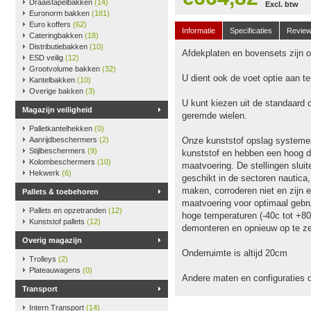
Draaistapelbakken
(14)
Excl. btw
Euronorm bakken
(181)
Euro koffers
(62)
Informatie
Specificaties
Revie
Cateringbakken
(18)
Distributiebakken
(10)
Afdekplaten en bovensets zijn op
ESD veilig
(12)
Grootvolume bakken
(32)
U dient ook de voet optie aan t
Kantelbakken
(10)
Overige bakken
(3)
U kunt kiezen uit de standaard 
Magazijn veiligheid
geremde wielen.
Palletkantelhekken
(0)
Aanrijdbeschermers
(2)
Onze kunststof opslag systeme
Stijlbeschermers
(9)
kunststof en hebben een hoog dr
Kolombeschermers
(10)
maatvoering. De stellingen slu
Hekwerk
(6)
geschikt in de sectoren nautica
maken, corroderen niet en zijn e
Pallets & toebehoren
maatvoering voor optimaal gebru
Pallets en opzetranden
(12)
hoge temperaturen (-40c tot +80
Kunststof pallets
(12)
demonteren en opnieuw op te ze
Overig magazijn
Onderruimte is altijd 20cm
Trolleys
(2)
Plateauwagens
(0)
Andere maten en configuraties 
Transport
Intern Transport
(14)