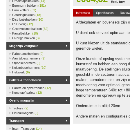
Draaistapelbakken
(14)
Excl. btw
Euronorm bakken
(181)
Euro koffers
(62)
Informatie
Specificaties
Revie
Cateringbakken
(18)
Distributiebakken
(10)
Afdekplaten en bovensets zijn op
ESD veilig
(12)
Grootvolume bakken
(32)
U dient ook de voet optie aan t
Kantelbakken
(10)
Overige bakken
(3)
U kunt kiezen uit de standaard 
Magazijn veiligheid
geremde wielen.
Palletkantelhekken
(0)
Aanrijdbeschermers
(2)
Onze kunststof opslag systeme
Stijlbeschermers
(9)
kunststof en hebben een hoog dr
Kolombeschermers
(10)
maatvoering. De stellingen slu
Hekwerk
(6)
geschikt in de sectoren nautica
maken, corroderen niet en zijn e
Pallets & toebehoren
maatvoering voor optimaal gebru
Pallets en opzetranden
(12)
hoge temperaturen (-40c tot +80
Kunststof pallets
(12)
demonteren en opnieuw op te ze
Overig magazijn
Onderruimte is altijd 20cm
Trolleys
(2)
Plateauwagens
(0)
Andere maten en configuraties 
Transport
Intern Transport
(14)