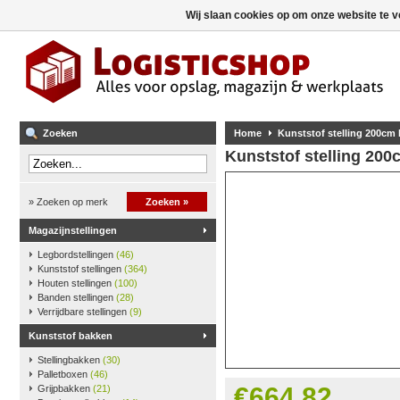
Wij slaan cookies op om onze website te v
Zoeken
Home
Kunststof stelling 200cm
Kunststof stelling 20
» Zoeken op merk
Zoeken »
Magazijnstellingen
Legbordstellingen
(46)
Kunststof stellingen
(364)
Houten stellingen
(100)
Banden stellingen
(28)
Verrijdbare stellingen
(9)
Kunststof bakken
Stellingbakken
(30)
Palletboxen
(46)
€664,82
Grijpbakken
(21)