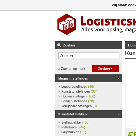
Wij slaan coo
Zoeken
Hom
Kun
» Zoeken op merk
Zoeken »
Magazijnstellingen
Legbordstellingen
(46)
Kunststof stellingen
(364)
Houten stellingen
(100)
Banden stellingen
(28)
Verrijdbare stellingen
(9)
Kunststof bakken
Stellingbakken
(30)
Palletboxen
(46)
€
Grijpbakken
(21)