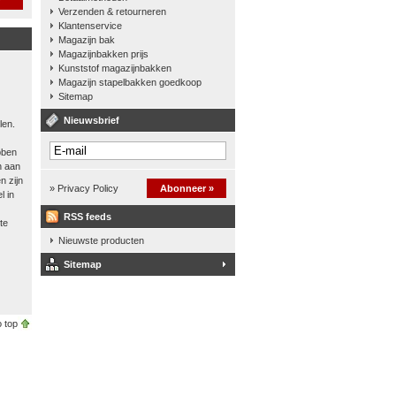
Verzenden & retourneren
Klantenservice
Magazijn bak
Magazijnbakken prijs
Kunststof magazijnbakken
Magazijn stapelbakken goedkoop
Sitemap
Nieuwsbrief
len.
bben
n aan
n zijn
» Privacy Policy
Abonneer »
l in
RSS feeds
te
Nieuwste producten
Sitemap
 top