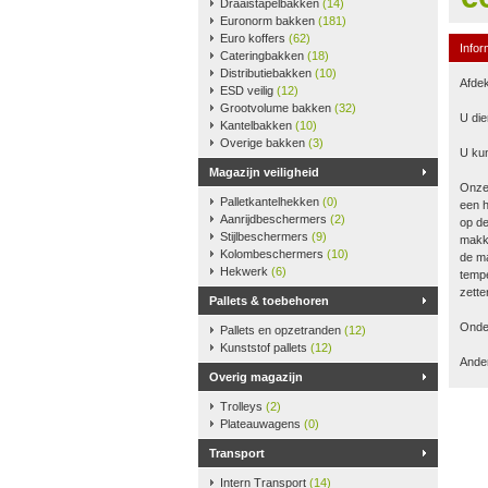
Draaistapelbakken
(14)
Euronorm bakken
(181)
Euro koffers
(62)
Infor
Cateringbakken
(18)
Distributiebakken
(10)
Afdek
ESD veilig
(12)
Grootvolume bakken
(32)
U die
Kantelbakken
(10)
Overige bakken
(3)
U kun
Magazijn veiligheid
Onze
Palletkantelhekken
(0)
een h
Aanrijdbeschermers
(2)
op de
Stijlbeschermers
(9)
makke
Kolombeschermers
(10)
de ma
Hekwerk
(6)
tempe
zette
Pallets & toebehoren
Onder
Pallets en opzetranden
(12)
Kunststof pallets
(12)
Ander
Overig magazijn
Trolleys
(2)
Plateauwagens
(0)
Transport
Intern Transport
(14)