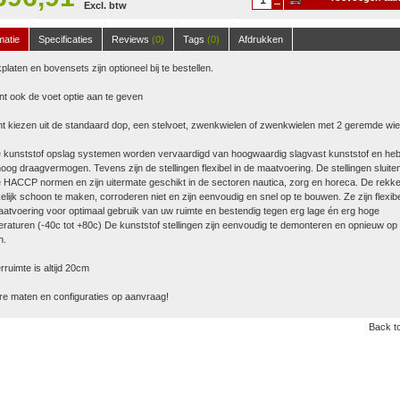
Excl. btw
winkelwagen
matie
Specificaties
Reviews
(0)
Tags
(0)
Afdrukken
platen en bovensets zijn optioneel bij te bestellen.
nt ook de voet optie aan te geven
t kiezen uit de standaard dop, een stelvoet, zwenkwielen of zwenkwielen met 2 geremde wie
 kunststof opslag systemen worden vervaardigd van hoogwaardig slagvast kunststof en he
oog draagvermogen. Tevens zijn de stellingen flexibel in de maatvoering. De stellingen sluite
 HACCP normen en zijn uitermate geschikt in de sectoren nautica, zorg en horeca. De rekke
lijk schoon te maken, corroderen niet en zijn eenvoudig en snel op te bouwen. Ze zijn flexibe
atvoering voor optimaal gebruik van uw ruimte en bestendig tegen erg lage én erg hoge
raturen (-40c tot +80c) De kunststof stellingen zijn eenvoudig te demonteren en opnieuw op 
n.
ruimte is altijd 20cm
e maten en configuraties op aanvraag!
Back to