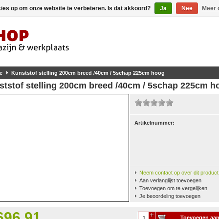
kies op om onze website te verbeteren. Is dat akkoord?
Ja
Nee
Meer 
e
Kunststof stelling 200cm breed /40cm / 5schap 225cm hoog
ststof stelling 200cm breed /40cm / 5schap 225cm h
Artikelnummer:
Neem contact op over dit product
Aan verlanglijst toevoegen
Toevoegen om te vergelijken
Je beoordeling toevoegen
696,91
Toevoegen aa