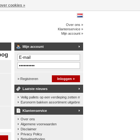
over cookies »
Over ons »
Klantenservice »
Mijn account »
Mijn account
oog
» Registreren
Inloggen »
Laatste nieuws
Veilig pallets op een verdieping zetten met een palletkantelhek
Euronorm bakken assortiment uitgebreid
Klantenservice
Over ons
Algemene voorwaarden
Disclaimer
Privacy Policy
n
Betaalmethoden