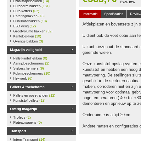
Draaistapelbakken
(14)
Excl. btw
Euronorm bakken
(181)
Euro koffers
(62)
Informatie
Specificaties
Revie
Cateringbakken
(18)
Distributiebakken
(10)
Afdekplaten en bovensets zijn op
ESD veilig
(12)
Grootvolume bakken
(32)
U dient ook de voet optie aan t
Kantelbakken
(10)
Overige bakken
(3)
U kunt kiezen uit de standaard 
Magazijn veiligheid
geremde wielen.
Palletkantelhekken
(0)
Aanrijdbeschermers
(2)
Onze kunststof opslag systeme
Stijlbeschermers
(9)
kunststof en hebben een hoog dr
Kolombeschermers
(10)
maatvoering. De stellingen slu
Hekwerk
(6)
geschikt in de sectoren nautica
maken, corroderen niet en zijn e
Pallets & toebehoren
maatvoering voor optimaal gebru
Pallets en opzetranden
(12)
hoge temperaturen (-40c tot +80
Kunststof pallets
(12)
demonteren en opnieuw op te ze
Overig magazijn
Onderruimte is altijd 20cm
Trolleys
(2)
Plateauwagens
(0)
Andere maten en configuraties 
Transport
Intern Transport
(14)