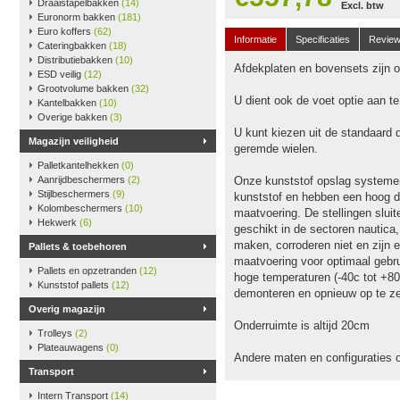
Draaistapelbakken
(14)
Excl. btw
Euronorm bakken
(181)
Euro koffers
(62)
Informatie
Specificaties
Revie
Cateringbakken
(18)
Distributiebakken
(10)
Afdekplaten en bovensets zijn op
ESD veilig
(12)
Grootvolume bakken
(32)
U dient ook de voet optie aan t
Kantelbakken
(10)
Overige bakken
(3)
U kunt kiezen uit de standaard 
Magazijn veiligheid
geremde wielen.
Palletkantelhekken
(0)
Aanrijdbeschermers
(2)
Onze kunststof opslag systeme
Stijlbeschermers
(9)
kunststof en hebben een hoog dr
Kolombeschermers
(10)
maatvoering. De stellingen slu
Hekwerk
(6)
geschikt in de sectoren nautica
maken, corroderen niet en zijn e
Pallets & toebehoren
maatvoering voor optimaal gebru
Pallets en opzetranden
(12)
hoge temperaturen (-40c tot +80
Kunststof pallets
(12)
demonteren en opnieuw op te ze
Overig magazijn
Onderruimte is altijd 20cm
Trolleys
(2)
Plateauwagens
(0)
Andere maten en configuraties 
Transport
Intern Transport
(14)