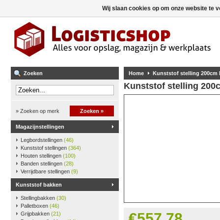
Wij slaan cookies op om onze website te v
Zoeken
Home
Kunststof stelling 200cm
Kunststof stelling 20
» Zoeken op merk
Zoeken »
Magazijnstellingen
Legbordstellingen
(46)
Kunststof stellingen
(364)
Houten stellingen
(100)
Banden stellingen
(28)
Verrijdbare stellingen
(9)
Kunststof bakken
Stellingbakken
(30)
Palletboxen
(46)
€557,78
Grijpbakken
(21)