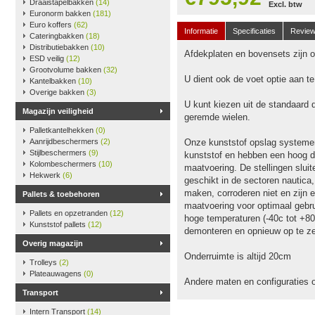
Draaistapelbakken
(14)
Excl. btw
Euronorm bakken
(181)
Euro koffers
(62)
Informatie
Specificaties
Revie
Cateringbakken
(18)
Distributiebakken
(10)
Afdekplaten en bovensets zijn op
ESD veilig
(12)
Grootvolume bakken
(32)
U dient ook de voet optie aan t
Kantelbakken
(10)
Overige bakken
(3)
U kunt kiezen uit de standaard 
Magazijn veiligheid
geremde wielen.
Palletkantelhekken
(0)
Aanrijdbeschermers
(2)
Onze kunststof opslag systeme
Stijlbeschermers
(9)
kunststof en hebben een hoog dr
Kolombeschermers
(10)
maatvoering. De stellingen slu
Hekwerk
(6)
geschikt in de sectoren nautica
maken, corroderen niet en zijn e
Pallets & toebehoren
maatvoering voor optimaal gebru
Pallets en opzetranden
(12)
hoge temperaturen (-40c tot +80
Kunststof pallets
(12)
demonteren en opnieuw op te ze
Overig magazijn
Onderruimte is altijd 20cm
Trolleys
(2)
Plateauwagens
(0)
Andere maten en configuraties 
Transport
Intern Transport
(14)