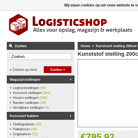
Wij slaan cookies op om onze website te v
Zoeken
Home
Kunststof stelling 200cm
Kunststof stelling 20
» Zoeken op merk
Zoeken »
Magazijnstellingen
Legbordstellingen
(46)
Kunststof stellingen
(364)
Houten stellingen
(100)
Banden stellingen
(28)
Verrijdbare stellingen
(9)
Kunststof bakken
Stellingbakken
(30)
Palletboxen
(46)
€795,92
Grijpbakken
(21)