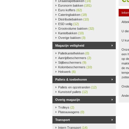
Draaistapelbakken
(14)
Euronorm bakken
(181)
Euro koffers
(62)
Infor
Cateringbakken
(18)
Distributiebakken
(10)
Afdek
ESD veilig
(12)
Grootvolume bakken
(32)
U die
Kantelbakken
(10)
Overige bakken
(3)
U kun
Magazijn veiligheid
Onze
Palletkantelhekken
(0)
een h
Aanrijdbeschermers
(2)
op de
Stijlbeschermers
(9)
makke
Kolombeschermers
(10)
de ma
Hekwerk
(6)
tempe
zette
Pallets & toebehoren
Onder
Pallets en opzetranden
(12)
Kunststof pallets
(12)
Ander
Overig magazijn
Trolleys
(2)
Plateauwagens
(0)
Transport
Intern Transport
(14)