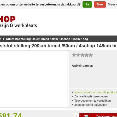
kies op om onze website te verbeteren. Is dat akkoord?
Ja
Nee
Meer 
e
Kunststof stelling 200cm breed /50cm / 4schap 145cm hoog
ststof stelling 200cm breed /50cm / 4schap 145cm h
Artikelnummer:
Neem contact op over dit product
Aan verlanglijst toevoegen
Toevoegen om te vergelijken
Je beoordeling toevoegen
581,74
Toevoegen aa