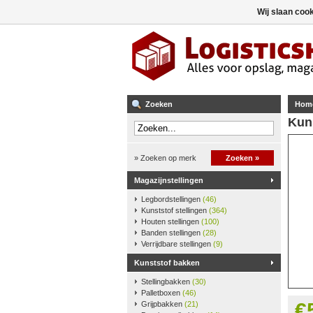
Wij slaan coo
Zoeken
Hom
Kun
» Zoeken op merk
Zoeken »
Magazijnstellingen
Legbordstellingen
(46)
Kunststof stellingen
(364)
Houten stellingen
(100)
Banden stellingen
(28)
Verrijdbare stellingen
(9)
Kunststof bakken
Stellingbakken
(30)
Palletboxen
(46)
€
Grijpbakken
(21)