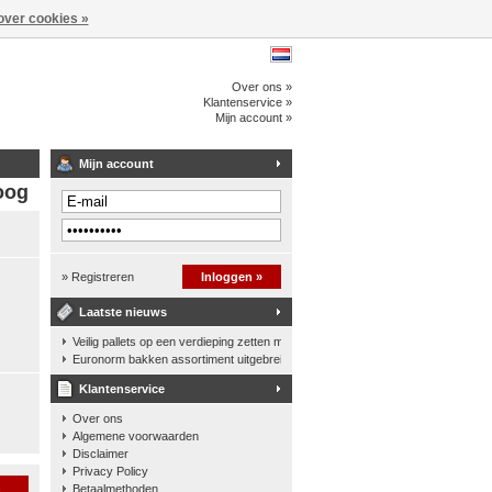
over cookies »
Over ons »
Klantenservice »
Mijn account »
Mijn account
oog
» Registreren
Inloggen »
Laatste nieuws
Veilig pallets op een verdieping zetten met een palletkantelhek
Euronorm bakken assortiment uitgebreid
Klantenservice
Over ons
Algemene voorwaarden
Disclaimer
Privacy Policy
n
Betaalmethoden