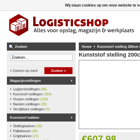
Wij slaan cookies op om onze website te v
Zoeken
Home
Kunststof stelling 200cm
Kunststof stelling 20
» Zoeken op merk
Zoeken »
Magazijnstellingen
Legbordstellingen
(46)
Kunststof stellingen
(364)
Houten stellingen
(100)
Banden stellingen
(28)
Verrijdbare stellingen
(9)
Kunststof bakken
Stellingbakken
(30)
Palletboxen
(46)
€607,98
Grijpbakken
(21)