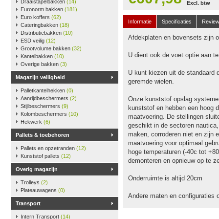
Draaistapelbakken
(14)
Excl. btw
Euronorm bakken
(181)
Euro koffers
(62)
Informatie
Specificaties
Revie
Cateringbakken
(18)
Distributiebakken
(10)
Afdekplaten en bovensets zijn op
ESD veilig
(12)
Grootvolume bakken
(32)
U dient ook de voet optie aan t
Kantelbakken
(10)
Overige bakken
(3)
U kunt kiezen uit de standaard 
Magazijn veiligheid
geremde wielen.
Palletkantelhekken
(0)
Aanrijdbeschermers
(2)
Onze kunststof opslag systeme
Stijlbeschermers
(9)
kunststof en hebben een hoog dr
Kolombeschermers
(10)
maatvoering. De stellingen slu
Hekwerk
(6)
geschikt in de sectoren nautica
maken, corroderen niet en zijn e
Pallets & toebehoren
maatvoering voor optimaal gebru
Pallets en opzetranden
(12)
hoge temperaturen (-40c tot +80
Kunststof pallets
(12)
demonteren en opnieuw op te ze
Overig magazijn
Onderruimte is altijd 20cm
Trolleys
(2)
Plateauwagens
(0)
Andere maten en configuraties 
Transport
Intern Transport
(14)