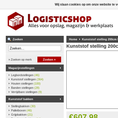
Wij slaan cookies op om onze website te v
Zoeken
Home
Kunststof stelling 200cm
Kunststof stelling 20
» Zoeken op merk
Zoeken »
Magazijnstellingen
Legbordstellingen
(46)
Kunststof stellingen
(364)
Houten stellingen
(100)
Banden stellingen
(28)
Verrijdbare stellingen
(9)
Kunststof bakken
Stellingbakken
(30)
Palletboxen
(46)
€607,98
Grijpbakken
(21)