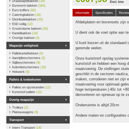
Draaistapelbakken
(14)
Excl. btw
Euronorm bakken
(181)
Euro koffers
(62)
Informatie
Specificaties
Revie
Cateringbakken
(18)
Distributiebakken
(10)
Afdekplaten en bovensets zijn op
ESD veilig
(12)
Grootvolume bakken
(32)
U dient ook de voet optie aan t
Kantelbakken
(10)
Overige bakken
(3)
U kunt kiezen uit de standaard 
Magazijn veiligheid
geremde wielen.
Palletkantelhekken
(0)
Aanrijdbeschermers
(2)
Onze kunststof opslag systeme
Stijlbeschermers
(9)
kunststof en hebben een hoog dr
Kolombeschermers
(10)
maatvoering. De stellingen slu
Hekwerk
(6)
geschikt in de sectoren nautica
maken, corroderen niet en zijn e
Pallets & toebehoren
maatvoering voor optimaal gebru
Pallets en opzetranden
(12)
hoge temperaturen (-40c tot +80
Kunststof pallets
(12)
demonteren en opnieuw op te ze
Overig magazijn
Onderruimte is altijd 20cm
Trolleys
(2)
Plateauwagens
(0)
Andere maten en configuraties 
Transport
Intern Transport
(14)