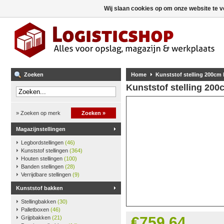
Wij slaan cookies op om onze website te v
Zoeken
Home
Kunststof stelling 200cm
Kunststof stelling 20
» Zoeken op merk
Zoeken »
Magazijnstellingen
Legbordstellingen
(46)
Kunststof stellingen
(364)
Houten stellingen
(100)
Banden stellingen
(28)
Verrijdbare stellingen
(9)
Kunststof bakken
Stellingbakken
(30)
Palletboxen
(46)
€759,64
Grijpbakken
(21)