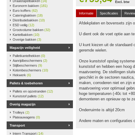
Draaistapelbakken
(14)
Excl. btw
Euronorm bakken
(181)
Euro koffers
(62)
Informatie
Specificaties
Revie
Cateringbakken
(18)
Distributiebakken
(10)
Afdekplaten en bovensets zijn op
ESD veilig
(12)
Grootvolume bakken
(32)
U dient ook de voet optie aan t
Kantelbakken
(10)
Overige bakken
(3)
U kunt kiezen uit de standaard 
Magazijn veiligheid
geremde wielen.
Palletkantelhekken
(0)
Aanrijdbeschermers
(2)
Onze kunststof opslag systeme
Stijlbeschermers
(9)
kunststof en hebben een hoog dr
Kolombeschermers
(10)
maatvoering. De stellingen slu
Hekwerk
(6)
geschikt in de sectoren nautica
maken, corroderen niet en zijn e
Pallets & toebehoren
maatvoering voor optimaal gebru
Pallets en opzetranden
(12)
hoge temperaturen (-40c tot +80
Kunststof pallets
(12)
demonteren en opnieuw op te ze
Overig magazijn
Onderruimte is altijd 20cm
Trolleys
(2)
Plateauwagens
(0)
Andere maten en configuraties 
Transport
Intern Transport
(14)