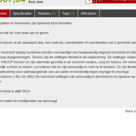
Excl. btw
winkelwagen
matie
Specificaties
Reviews
(0)
Tags
(0)
Afdrukken
platen en bovensets zijn optioneel bij te bestellen.
nt ook de voet optie aan te geven
t kiezen uit de standaard dop, een stelvoet, zwenkwielen of zwenkwielen met 2 geremde wie
 kunststof opslag systemen worden vervaardigd van hoogwaardig slagvast kunststof en he
oog draagvermogen. Tevens zijn de stellingen flexibel in de maatvoering. De stellingen sluite
 HACCP normen en zijn uitermate geschikt in de sectoren nautica, zorg en horeca. De rekke
lijk schoon te maken, corroderen niet en zijn eenvoudig en snel op te bouwen. Ze zijn flexibe
atvoering voor optimaal gebruik van uw ruimte en bestendig tegen erg lage én erg hoge
raturen (-40c tot +80c) De kunststof stellingen zijn eenvoudig te demonteren en opnieuw op 
n.
ruimte is altijd 20cm
e maten en configuraties op aanvraag!
Back to