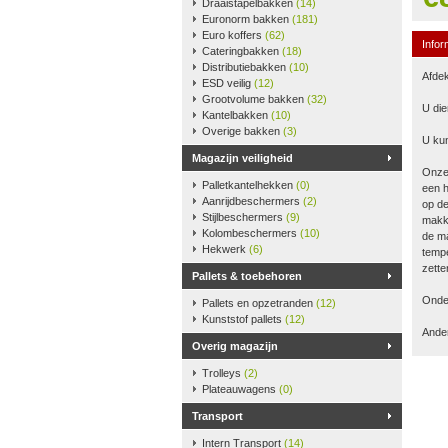
Draaistapelbakken
(14)
Euronorm bakken
(181)
Euro koffers
(62)
Infor
Cateringbakken
(18)
Distributiebakken
(10)
Afdek
ESD veilig
(12)
Grootvolume bakken
(32)
U die
Kantelbakken
(10)
Overige bakken
(3)
U kun
Magazijn veiligheid
Onze
Palletkantelhekken
(0)
een h
Aanrijdbeschermers
(2)
op de
Stijlbeschermers
(9)
makke
Kolombeschermers
(10)
de ma
Hekwerk
(6)
tempe
zette
Pallets & toebehoren
Onder
Pallets en opzetranden
(12)
Kunststof pallets
(12)
Ander
Overig magazijn
Trolleys
(2)
Plateauwagens
(0)
Transport
Intern Transport
(14)