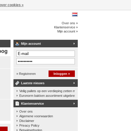
over cookies »
Over ons »
Klantenservice »
Mijn account »
Mijn account
oog
» Registreren
Inloggen »
Laatste nieuws
Veilig pallets op een verdieping zetten met een palletkantelhek
Euronorm bakken assortiment uitgebreid
Klantenservice
Over ons
Algemene voorwaarden
Disclaimer
Privacy Policy
n
Betaalmethoden