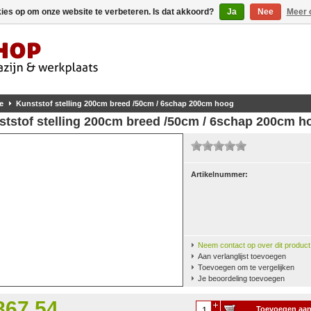
kies op om onze website te verbeteren. Is dat akkoord?
Ja
Nee
Meer 
e
Kunststof stelling 200cm breed /50cm / 6schap 200cm hoog
ststof stelling 200cm breed /50cm / 6schap 200cm h
Artikelnummer:
Neem contact op over dit product
Aan verlanglijst toevoegen
Toevoegen om te vergelijken
Je beoordeling toevoegen
867,54
Toevoegen aa