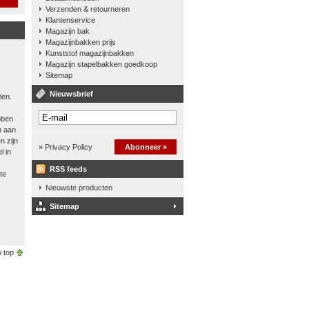
Verzenden & retourneren
Klantenservice
Magazijn bak
Magazijnbakken prijs
Kunststof magazijnbakken
Magazijn stapelbakken goedkoop
Sitemap
Nieuwsbrief
len.
bben
n aan
n zijn
» Privacy Policy
Abonneer »
l in
RSS feeds
te
Nieuwste producten
Sitemap
 top