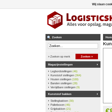
Wij slaan coo
Zoeken
Hom
Kun
» Zoeken op merk
Zoeken »
Magazijnstellingen
Legbordstellingen
(46)
Kunststof stellingen
(364)
Houten stellingen
(100)
Banden stellingen
(28)
Verrijdbare stellingen
(9)
Kunststof bakken
Stellingbakken
(30)
Palletboxen
(46)
€
Grijpbakken
(21)