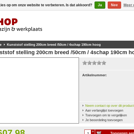
kies op om onze website te verbeteren. Is dat akkoord?
Ja
Nee
Meer 
e
Kunststof stelling 200cm breed /50cm / 4schap 190cm hoog
ststof stelling 200cm breed /50cm / 4schap 190cm h
Artikelnummer:
Neem contact op over dit product
Aan verlanglijst toevoegen
Toevoegen om te vergelijken
Je beoordeling toevoegen
607,98
Toevoegen aa