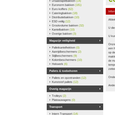
Draaistapelbakken
(14)
Euronorm bakken
(181)
Euro koffers
(62)
Infor
Cateringbakken
(18)
Distributiebakken
(10)
Afdek
ESD veilig
(12)
Grootvolume bakken
(32)
U die
Kantelbakken
(10)
Overige bakken
(3)
U kun
Magazijn veiligheid
Onze
Palletkantelhekken
(0)
een h
Aanrijdbeschermers
(2)
op de
Stijlbeschermers
(9)
makke
Kolombeschermers
(10)
de ma
Hekwerk
(6)
tempe
zette
Pallets & toebehoren
Onder
Pallets en opzetranden
(12)
Kunststof pallets
(12)
Ander
Overig magazijn
Trolleys
(2)
Plateauwagens
(0)
Transport
Intern Transport
(14)