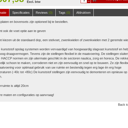
Excl. btw
winkelwagen
matie
Specificaties
Reviews
(0)
Tags
(0)
Afdrukken
platen en bovensets zijn optioneel bij te bestellen.
nt ook de voet optie aan te geven
t kiezen uit de standaard dop, een stelvoet, zwenkwielen of zwenkwielen met 2 geremde wie
 kunststof opslag systemen worden vervaardigd van hoogwaardig slagvast kunststof en he
oog draagvermogen. Tevens zijn de stellingen flexibel in de maatvoering. De stellingen sluite
 HACCP normen en zijn uitermate geschikt in de sectoren nautica, zorg en horeca. De rekke
lijk schoon te maken, corroderen niet en zijn eenvoudig en snel op te bouwen. Ze zijn flexibe
atvoering voor optimaal gebruik van uw ruimte en bestendig tegen erg lage én erg hoge
raturen (-40c tot +80c) De kunststof stellingen zijn eenvoudig te demonteren en opnieuw op 
n.
ruimte is altijd 20cm
e maten en configuraties op aanvraag!
Back to