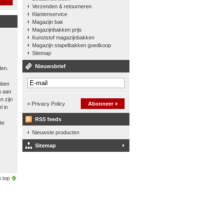
Verzenden & retourneren
Klantenservice
Magazijn bak
Magazijnbakken prijs
Kunststof magazijnbakken
Magazijn stapelbakken goedkoop
Sitemap
Nieuwsbrief
len.
bben
n aan
n zijn
» Privacy Policy
Abonneer »
l in
RSS feeds
te
Nieuwste producten
Sitemap
 top