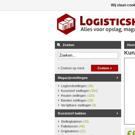
Wij slaan coo
Zoeken
Hom
Kun
» Zoeken op merk
Zoeken »
Magazijnstellingen
Legbordstellingen
(46)
Kunststof stellingen
(364)
Houten stellingen
(100)
Banden stellingen
(28)
Verrijdbare stellingen
(9)
Kunststof bakken
Stellingbakken
(30)
Palletboxen
(46)
€
Grijpbakken
(21)