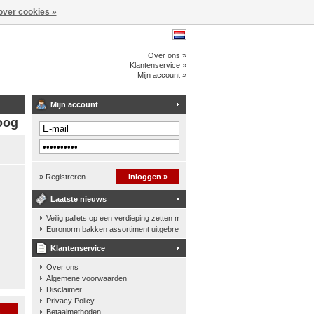
over cookies »
Over ons »
Klantenservice »
Mijn account »
Mijn account
oog
» Registreren
Inloggen »
Laatste nieuws
Veilig pallets op een verdieping zetten met een palletkantelhek
Euronorm bakken assortiment uitgebreid
Klantenservice
Over ons
Algemene voorwaarden
Disclaimer
Privacy Policy
n
Betaalmethoden