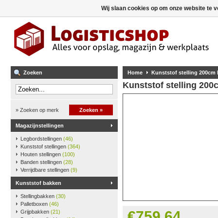
Wij slaan cookies op om onze website te v
Zoeken
Home
Kunststof stelling 200cm
Kunststof stelling 20
» Zoeken op merk
Zoeken »
Magazijnstellingen
Legbordstellingen
(46)
Kunststof stellingen
(364)
Houten stellingen
(100)
Banden stellingen
(28)
Verrijdbare stellingen
(9)
Kunststof bakken
Stellingbakken
(30)
Palletboxen
(46)
€759,64
Grijpbakken
(21)