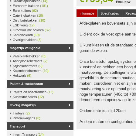
Draaistapelbakken
(14)
Excl. btw
Euronorm bakken
(181)
Euro koffers
(62)
Informatie
Specificaties
Revie
Cateringbakken
(18)
Distributiebakken
(10)
Afdekplaten en bovensets zijn op
ESD veilig
(12)
Grootvolume bakken
(32)
U dient ook de voet optie aan t
Kantelbakken
(10)
Overige bakken
(3)
U kunt kiezen uit de standaard 
Magazijn veiligheid
geremde wielen.
Palletkantelhekken
(0)
Aanrijdbeschermers
(2)
Onze kunststof opslag systeme
Stijlbeschermers
(9)
kunststof en hebben een hoog dr
Kolombeschermers
(10)
maatvoering. De stellingen slu
Hekwerk
(6)
geschikt in de sectoren nautica
maken, corroderen niet en zijn e
Pallets & toebehoren
maatvoering voor optimaal gebru
Pallets en opzetranden
(12)
hoge temperaturen (-40c tot +80
Kunststof pallets
(12)
demonteren en opnieuw op te ze
Overig magazijn
Onderruimte is altijd 20cm
Trolleys
(2)
Plateauwagens
(0)
Andere maten en configuraties 
Transport
Intern Transport
(14)