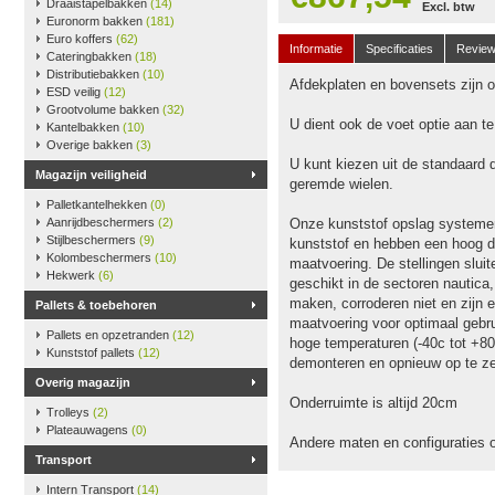
Draaistapelbakken
(14)
Excl. btw
Euronorm bakken
(181)
Euro koffers
(62)
Informatie
Specificaties
Revie
Cateringbakken
(18)
Distributiebakken
(10)
Afdekplaten en bovensets zijn op
ESD veilig
(12)
Grootvolume bakken
(32)
U dient ook de voet optie aan t
Kantelbakken
(10)
Overige bakken
(3)
U kunt kiezen uit de standaard 
Magazijn veiligheid
geremde wielen.
Palletkantelhekken
(0)
Aanrijdbeschermers
(2)
Onze kunststof opslag systeme
Stijlbeschermers
(9)
kunststof en hebben een hoog dr
Kolombeschermers
(10)
maatvoering. De stellingen slu
Hekwerk
(6)
geschikt in de sectoren nautica
maken, corroderen niet en zijn e
Pallets & toebehoren
maatvoering voor optimaal gebru
Pallets en opzetranden
(12)
hoge temperaturen (-40c tot +80
Kunststof pallets
(12)
demonteren en opnieuw op te ze
Overig magazijn
Onderruimte is altijd 20cm
Trolleys
(2)
Plateauwagens
(0)
Andere maten en configuraties 
Transport
Intern Transport
(14)