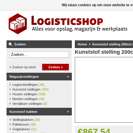
Wij slaan cookies op om onze website te v
Zoeken
Home
Kunststof stelling 200cm
Kunststof stelling 20
» Zoeken op merk
Zoeken »
Magazijnstellingen
Legbordstellingen
(46)
Kunststof stellingen
(364)
Houten stellingen
(100)
Banden stellingen
(28)
Verrijdbare stellingen
(9)
Kunststof bakken
Stellingbakken
(30)
Palletboxen
(46)
€867,54
Grijpbakken
(21)