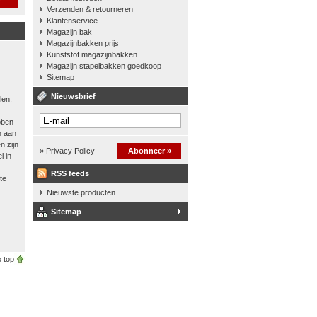
Verzenden & retourneren
Klantenservice
Magazijn bak
Magazijnbakken prijs
Kunststof magazijnbakken
Magazijn stapelbakken goedkoop
Sitemap
Nieuwsbrief
len.
bben
n aan
n zijn
» Privacy Policy
Abonneer »
l in
RSS feeds
te
Nieuwste producten
Sitemap
 top