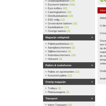
Draaistapelbakken
(14)
Euronorm bakken
(181)
Euro koffers
(62)
Infor
Cateringbakken
(18)
Distributiebakken
(10)
Afdek
ESD veilig
(12)
Grootvolume bakken
(32)
U die
Kantelbakken
(10)
Overige bakken
(3)
U kun
Magazijn veiligheid
Onze
Palletkantelhekken
(0)
een h
Aanrijdbeschermers
(2)
op de
Stijlbeschermers
(9)
makke
Kolombeschermers
(10)
de ma
Hekwerk
(6)
tempe
zette
Pallets & toebehoren
Onder
Pallets en opzetranden
(12)
Kunststof pallets
(12)
Ander
Overig magazijn
Trolleys
(2)
Plateauwagens
(0)
Transport
Intern Transport
(14)