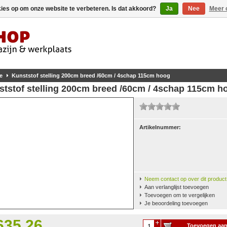
kies op om onze website te verbeteren. Is dat akkoord?
Ja
Nee
Meer 
e
Kunststof stelling 200cm breed /60cm / 4schap 115cm hoog
ststof stelling 200cm breed /60cm / 4schap 115cm h
Artikelnummer:
Neem contact op over dit product
Aan verlanglijst toevoegen
Toevoegen om te vergelijken
Je beoordeling toevoegen
635,26
Toevoegen aa