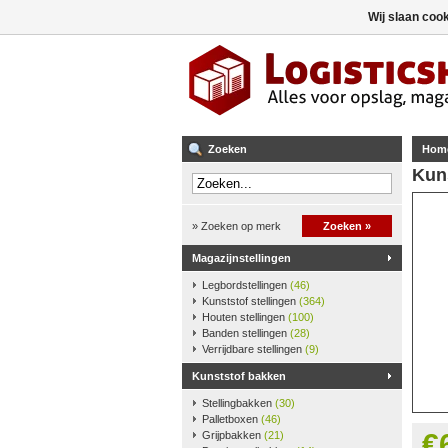
Wij slaan coo
Zoeken
Hom
Kun
» Zoeken op merk
Zoeken »
Magazijnstellingen
Legbordstellingen
(46)
Kunststof stellingen
(364)
Houten stellingen
(100)
Banden stellingen
(28)
Verrijdbare stellingen
(9)
Kunststof bakken
Stellingbakken
(30)
Palletboxen
(46)
€
Grijpbakken
(21)