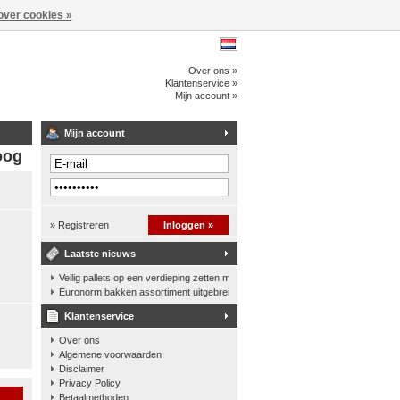
over cookies »
Over ons »
Klantenservice »
Mijn account »
Mijn account
oog
» Registreren
Inloggen »
Laatste nieuws
Veilig pallets op een verdieping zetten met een palletkantelhek
Euronorm bakken assortiment uitgebreid
Klantenservice
Over ons
Algemene voorwaarden
Disclaimer
Privacy Policy
n
Betaalmethoden