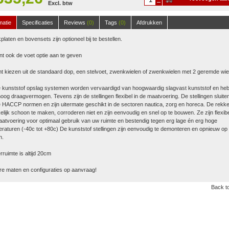
Excl. btw
winkelwagen
matie
Specificaties
Reviews
(0)
Tags
(0)
Afdrukken
platen en bovensets zijn optioneel bij te bestellen.
nt ook de voet optie aan te geven
t kiezen uit de standaard dop, een stelvoet, zwenkwielen of zwenkwielen met 2 geremde wie
 kunststof opslag systemen worden vervaardigd van hoogwaardig slagvast kunststof en he
oog draagvermogen. Tevens zijn de stellingen flexibel in de maatvoering. De stellingen sluite
 HACCP normen en zijn uitermate geschikt in de sectoren nautica, zorg en horeca. De rekke
lijk schoon te maken, corroderen niet en zijn eenvoudig en snel op te bouwen. Ze zijn flexibe
atvoering voor optimaal gebruik van uw ruimte en bestendig tegen erg lage én erg hoge
raturen (-40c tot +80c) De kunststof stellingen zijn eenvoudig te demonteren en opnieuw op 
n.
ruimte is altijd 20cm
e maten en configuraties op aanvraag!
Back to