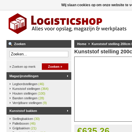
Wij slaan cookies op om onze website te v
Zoeken
Home
Kunststof stelling 200cm
Kunststof stelling 20
» Zoeken op merk
Zoeken »
Magazijnstellingen
Legbordstellingen
(46)
Kunststof stellingen
(364)
Houten stellingen
(100)
Banden stellingen
(28)
Verrijdbare stellingen
(9)
Kunststof bakken
Stellingbakken
(30)
Palletboxen
(46)
€635,26
Grijpbakken
(21)