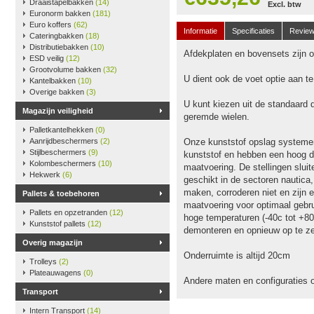
Draaistapelbakken
(14)
Excl. btw
Euronorm bakken
(181)
Euro koffers
(62)
Informatie
Specificaties
Revie
Cateringbakken
(18)
Distributiebakken
(10)
Afdekplaten en bovensets zijn op
ESD veilig
(12)
Grootvolume bakken
(32)
U dient ook de voet optie aan t
Kantelbakken
(10)
Overige bakken
(3)
U kunt kiezen uit de standaard 
Magazijn veiligheid
geremde wielen.
Palletkantelhekken
(0)
Aanrijdbeschermers
(2)
Onze kunststof opslag systeme
Stijlbeschermers
(9)
kunststof en hebben een hoog dr
Kolombeschermers
(10)
maatvoering. De stellingen slu
Hekwerk
(6)
geschikt in de sectoren nautica
maken, corroderen niet en zijn e
Pallets & toebehoren
maatvoering voor optimaal gebru
Pallets en opzetranden
(12)
hoge temperaturen (-40c tot +80
Kunststof pallets
(12)
demonteren en opnieuw op te ze
Overig magazijn
Onderruimte is altijd 20cm
Trolleys
(2)
Plateauwagens
(0)
Andere maten en configuraties 
Transport
Intern Transport
(14)