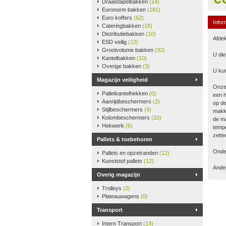
Draaistapelbakken
(14)
Euronorm bakken
(181)
Euro koffers
(62)
Infor
Cateringbakken
(18)
Distributiebakken
(10)
Afdek
ESD veilig
(12)
Grootvolume bakken
(32)
U die
Kantelbakken
(10)
Overige bakken
(3)
U kun
Magazijn veiligheid
Onze
Palletkantelhekken
(0)
een h
Aanrijdbeschermers
(2)
op de
Stijlbeschermers
(9)
makke
Kolombeschermers
(10)
de ma
Hekwerk
(6)
tempe
zette
Pallets & toebehoren
Onder
Pallets en opzetranden
(12)
Kunststof pallets
(12)
Ander
Overig magazijn
Trolleys
(2)
Plateauwagens
(0)
Transport
Intern Transport
(14)