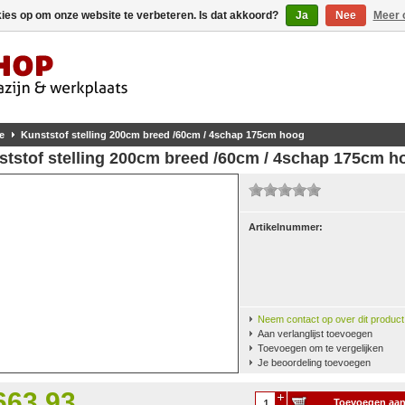
kies op om onze website te verbeteren. Is dat akkoord?
Ja
Nee
Meer 
e
Kunststof stelling 200cm breed /60cm / 4schap 175cm hoog
ststof stelling 200cm breed /60cm / 4schap 175cm h
Artikelnummer:
Neem contact op over dit product
Aan verlanglijst toevoegen
Toevoegen om te vergelijken
Je beoordeling toevoegen
663,93
Toevoegen aa