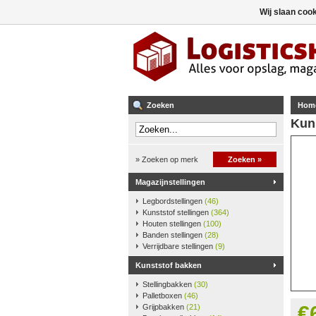
Wij slaan coo
Zoeken
Hom
Kun
» Zoeken op merk
Zoeken »
Magazijnstellingen
Legbordstellingen
(46)
Kunststof stellingen
(364)
Houten stellingen
(100)
Banden stellingen
(28)
Verrijdbare stellingen
(9)
Kunststof bakken
Stellingbakken
(30)
Palletboxen
(46)
€
Grijpbakken
(21)