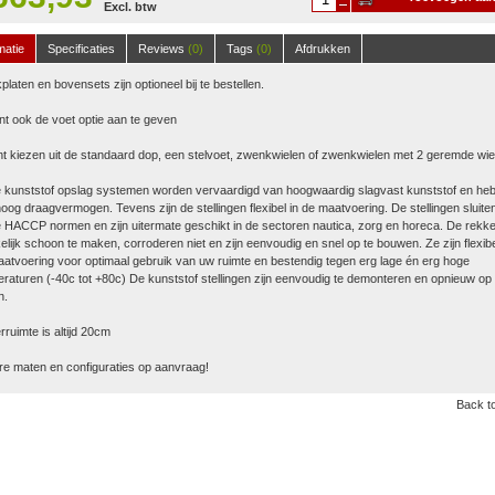
Excl. btw
winkelwagen
matie
Specificaties
Reviews
(0)
Tags
(0)
Afdrukken
platen en bovensets zijn optioneel bij te bestellen.
nt ook de voet optie aan te geven
t kiezen uit de standaard dop, een stelvoet, zwenkwielen of zwenkwielen met 2 geremde wie
 kunststof opslag systemen worden vervaardigd van hoogwaardig slagvast kunststof en he
oog draagvermogen. Tevens zijn de stellingen flexibel in de maatvoering. De stellingen sluite
 HACCP normen en zijn uitermate geschikt in de sectoren nautica, zorg en horeca. De rekke
lijk schoon te maken, corroderen niet en zijn eenvoudig en snel op te bouwen. Ze zijn flexibe
atvoering voor optimaal gebruik van uw ruimte en bestendig tegen erg lage én erg hoge
raturen (-40c tot +80c) De kunststof stellingen zijn eenvoudig te demonteren en opnieuw op 
n.
ruimte is altijd 20cm
e maten en configuraties op aanvraag!
Back to