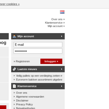
over cookies »
Over ons »
Klantenservice »
Mijn account »
Mijn account
oog
» Registreren
Inloggen »
Laatste nieuws
Veilig pallets op een verdieping zetten met een palletkantelhek
Euronorm bakken assortiment uitgebreid
Klantenservice
Over ons
Algemene voorwaarden
Disclaimer
Privacy Policy
n
Betaalmethoden