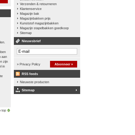
Verzenden & retourneren
Klantenservice
Magazijn bak
Magazijnbakken prijs
Kunststof magazijnbakken
Magazijn stapelbakken goedkoop
Sitemap
Nieuwsbrief
len.
bben
n aan
n zijn
» Privacy Policy
Abonneer »
l in
RSS feeds
te
Nieuwste producten
Sitemap
 top