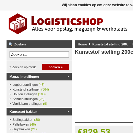
Wij slaan cookies op om onze website te v
Zoeken
Home
Kunststof stelling 200cm
Kunststof stelling 20
» Zoeken op merk
Zoeken »
Magazijnstellingen
Legbordstellingen
(46)
Kunststof stellingen
(364)
Houten stellingen
(100)
Banden stellingen
(28)
Verrijdbare stellingen
(9)
Kunststof bakken
Stellingbakken
(30)
Palletboxen
(46)
€829,53
Grijpbakken
(21)