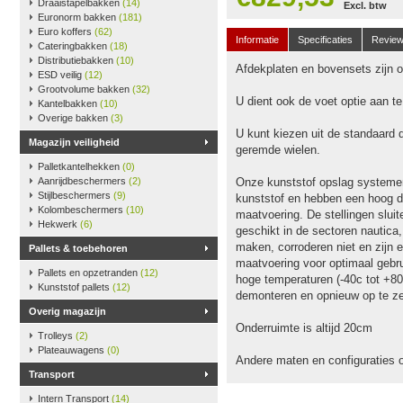
Draaistapelbakken
(14)
Excl. btw
Euronorm bakken
(181)
Euro koffers
(62)
Informatie
Specificaties
Revie
Cateringbakken
(18)
Distributiebakken
(10)
Afdekplaten en bovensets zijn op
ESD veilig
(12)
Grootvolume bakken
(32)
U dient ook de voet optie aan t
Kantelbakken
(10)
Overige bakken
(3)
U kunt kiezen uit de standaard 
Magazijn veiligheid
geremde wielen.
Palletkantelhekken
(0)
Aanrijdbeschermers
(2)
Onze kunststof opslag systeme
Stijlbeschermers
(9)
kunststof en hebben een hoog dr
Kolombeschermers
(10)
maatvoering. De stellingen slu
Hekwerk
(6)
geschikt in de sectoren nautica
maken, corroderen niet en zijn e
Pallets & toebehoren
maatvoering voor optimaal gebru
Pallets en opzetranden
(12)
hoge temperaturen (-40c tot +80
Kunststof pallets
(12)
demonteren en opnieuw op te ze
Overig magazijn
Onderruimte is altijd 20cm
Trolleys
(2)
Plateauwagens
(0)
Andere maten en configuraties 
Transport
Intern Transport
(14)