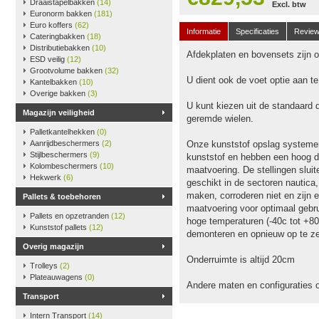
Draaistapelbakken
(14)
Excl. btw
Euronorm bakken
(181)
Euro koffers
(62)
Informatie
Specificaties
Revie
Cateringbakken
(18)
Distributiebakken
(10)
Afdekplaten en bovensets zijn op
ESD veilig
(12)
Grootvolume bakken
(32)
U dient ook de voet optie aan t
Kantelbakken
(10)
Overige bakken
(3)
U kunt kiezen uit de standaard 
Magazijn veiligheid
geremde wielen.
Palletkantelhekken
(0)
Aanrijdbeschermers
(2)
Onze kunststof opslag systeme
Stijlbeschermers
(9)
kunststof en hebben een hoog dr
Kolombeschermers
(10)
maatvoering. De stellingen slu
Hekwerk
(6)
geschikt in de sectoren nautica
maken, corroderen niet en zijn e
Pallets & toebehoren
maatvoering voor optimaal gebru
Pallets en opzetranden
(12)
hoge temperaturen (-40c tot +80
Kunststof pallets
(12)
demonteren en opnieuw op te ze
Overig magazijn
Onderruimte is altijd 20cm
Trolleys
(2)
Plateauwagens
(0)
Andere maten en configuraties 
Transport
Intern Transport
(14)