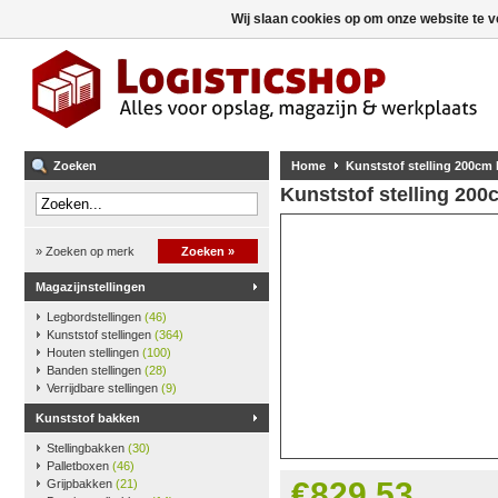
Wij slaan cookies op om onze website te v
Zoeken
Home
Kunststof stelling 200cm
Kunststof stelling 20
» Zoeken op merk
Zoeken »
Magazijnstellingen
Legbordstellingen
(46)
Kunststof stellingen
(364)
Houten stellingen
(100)
Banden stellingen
(28)
Verrijdbare stellingen
(9)
Kunststof bakken
Stellingbakken
(30)
Palletboxen
(46)
€829,53
Grijpbakken
(21)