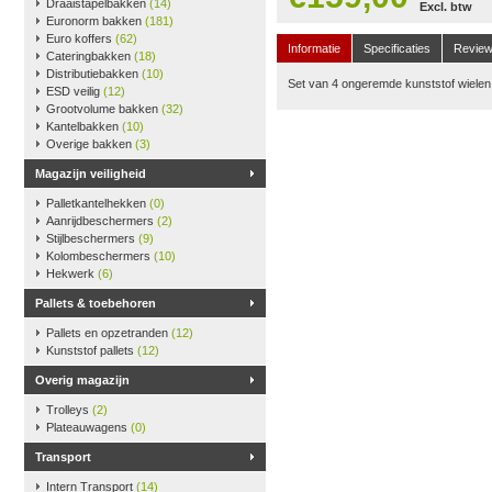
Draaistapelbakken
(14)
Excl. btw
Euronorm bakken
(181)
Euro koffers
(62)
Informatie
Specificaties
Revie
Cateringbakken
(18)
Distributiebakken
(10)
Set van 4 ongeremde kunststof wielen 
ESD veilig
(12)
Grootvolume bakken
(32)
Kantelbakken
(10)
Overige bakken
(3)
Magazijn veiligheid
Palletkantelhekken
(0)
Aanrijdbeschermers
(2)
Stijlbeschermers
(9)
Kolombeschermers
(10)
Hekwerk
(6)
Pallets & toebehoren
Pallets en opzetranden
(12)
Kunststof pallets
(12)
Overig magazijn
Trolleys
(2)
Plateauwagens
(0)
Transport
Intern Transport
(14)