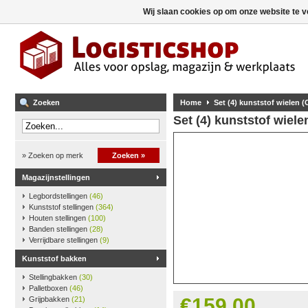
Wij slaan cookies op om onze website te v
Zoeken
Home
Set (4) kunststof wielen
Set (4) kunststof wiel
» Zoeken op merk
Zoeken »
Magazijnstellingen
Legbordstellingen
(46)
Kunststof stellingen
(364)
Houten stellingen
(100)
Banden stellingen
(28)
Verrijdbare stellingen
(9)
Kunststof bakken
Stellingbakken
(30)
Palletboxen
(46)
€159,00
Grijpbakken
(21)