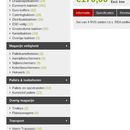
Draaistapelbakken
(14)
Excl. btw
Euronorm bakken
(181)
Euro koffers
(62)
Informatie
Specificaties
Revie
Cateringbakken
(18)
Distributiebakken
(10)
Set van 4 RVS wielen t.b.v. REA stell
ESD veilig
(12)
Grootvolume bakken
(32)
Kantelbakken
(10)
Overige bakken
(3)
Magazijn veiligheid
Palletkantelhekken
(0)
Aanrijdbeschermers
(2)
Stijlbeschermers
(9)
Kolombeschermers
(10)
Hekwerk
(6)
Pallets & toebehoren
Pallets en opzetranden
(12)
Kunststof pallets
(12)
Overig magazijn
Trolleys
(2)
Plateauwagens
(0)
Transport
Intern Transport
(14)