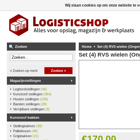
Wij slaan cookies op om onze website te v
Zoeken
Home
Set (4) RVS wielen (Onge
Set (4) RVS wielen (O
» Zoeken op merk
Zoeken »
Magazijnstellingen
Legbordstellingen
(46)
Kunststof stellingen
(364)
Houten stellingen
(100)
Banden stellingen
(28)
Verrijdbare stellingen
(9)
Kunststof bakken
Stellingbakken
(30)
Palletboxen
(46)
€170,00
Grijpbakken
(21)