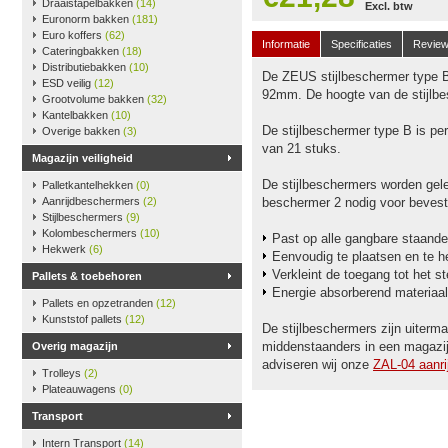
Draaistapelbakken
(14)
Excl. btw
Euronorm bakken
(181)
Euro koffers
(62)
Informatie
Specificaties
Revie
Cateringbakken
(18)
Distributiebakken
(10)
De ZEUS stijlbeschermer type B
ESD veilig
(12)
92mm. De hoogte van de stijlb
Grootvolume bakken
(32)
Kantelbakken
(10)
De stijlbeschermer type B is per
Overige bakken
(3)
van 21 stuks.
Magazijn veiligheid
De stijlbeschermers worden gele
Palletkantelhekken
(0)
Aanrijdbeschermers
(2)
beschermer 2 nodig voor bevest
Stijlbeschermers
(9)
Kolombeschermers
(10)
Past op alle gangbare staander
Hekwerk
(6)
Eenvoudig te plaatsen en te h
Verkleint de toegang tot het st
Pallets & toebehoren
Energie absorberend materiaal
Pallets en opzetranden
(12)
Kunststof pallets
(12)
De stijlbeschermers zijn uiterm
middenstaanders in een magazij
Overig magazijn
adviseren wij onze
ZAL-04 aanri
Trolleys
(2)
Plateauwagens
(0)
Transport
Intern Transport
(14)