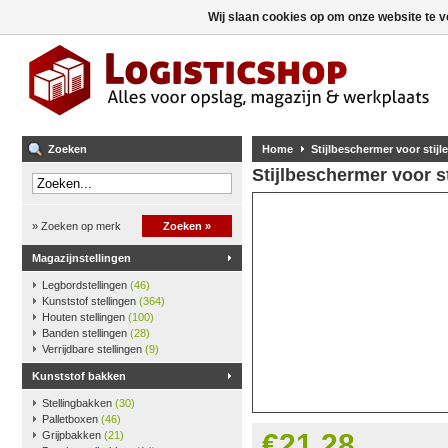
Wij slaan cookies op om onze website te v
Zoeken
Home
Stijlbeschermer voor stij
Stijlbeschermer voor s
» Zoeken op merk
Zoeken »
Magazijnstellingen
Legbordstellingen
(46)
Kunststof stellingen
(364)
Houten stellingen
(100)
Banden stellingen
(28)
Verrijdbare stellingen
(9)
Kunststof bakken
Stellingbakken
(30)
Palletboxen
(46)
€21,28
Grijpbakken
(21)