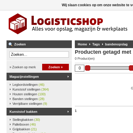
Wij slaan cookies op om onze website te v
Zoeken
Home
Tags
bandenopslag
Producten getagd met
0 Product(en)
» Zoeken op merk
Zoeken »
Magazijnstellingen
Legbordstellingen
(46)
G
Kunststof stellingen
(364)
Houten stellingen
(100)
Banden stellingen
(28)
Verrijdbare stellingen
(9)
1
Kunststof bakken
Stellingbakken
(30)
Palletboxen
(46)
Grijpbakken
(21)