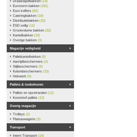
Draaistapelbakken
(14)
Euronorm bakken
(181)
Euro koffers
(62)
Cateringbakken
(18)
Distributiebakken
(10)
ESD veilig
(12)
Grootvolume bakken
(32)
Kantelbakken
(10)
Overige bakken
(3)
Magazijn veiligheid
Palletkantelhekken
(0)
Aanrijdbeschermers
(2)
Stijlbeschermers
(9)
Kolombeschermers
(10)
Hekwerk
(6)
Pallets & toebehoren
Pallets en opzetranden
(12)
Kunststof pallets
(12)
Overig magazijn
Trolleys
(2)
Plateauwagens
(0)
Transport
Intern Transport
(14)