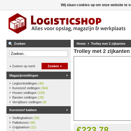
Wij slaan cookies op om onze website te v
Zoeken
Home
Trolley met 2 zijkanten
Trolley met 2 zijkanten
» Zoeken op merk
Zoeken »
Magazijnstellingen
Legbordstellingen
(46)
Kunststof stellingen
(364)
Houten stellingen
(100)
Banden stellingen
(28)
Verrijdbare stellingen
(9)
Kunststof bakken
Stellingbakken
(30)
Palletboxen
(46)
€223,78
Grijpbakken
(21)