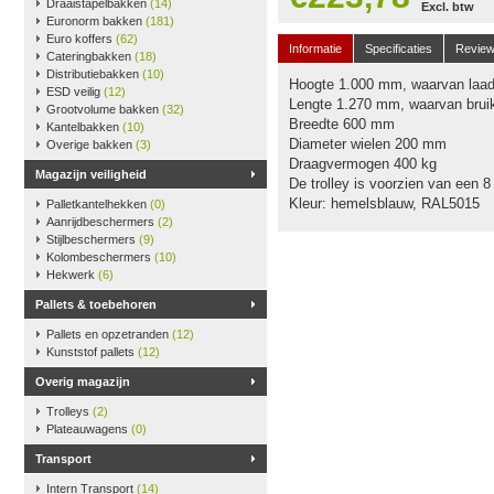
Draaistapelbakken
(14)
Excl. btw
Euronorm bakken
(181)
Euro koffers
(62)
Informatie
Specificaties
Revie
Cateringbakken
(18)
Distributiebakken
(10)
Hoogte 1.000 mm, waarvan laa
ESD veilig
(12)
Lengte 1.270 mm, waarvan bru
Grootvolume bakken
(32)
Breedte 600 mm
Kantelbakken
(10)
Diameter wielen 200 mm
Overige bakken
(3)
Draagvermogen 400 kg
Magazijn veiligheid
De trolley is voorzien van een 
Kleur: hemelsblauw, RAL5015
Palletkantelhekken
(0)
Aanrijdbeschermers
(2)
Stijlbeschermers
(9)
Kolombeschermers
(10)
Hekwerk
(6)
Pallets & toebehoren
Pallets en opzetranden
(12)
Kunststof pallets
(12)
Overig magazijn
Trolleys
(2)
Plateauwagens
(0)
Transport
Intern Transport
(14)